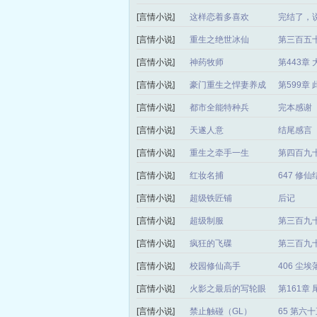
[言情小说]
这样恋着多喜欢
完结了，
[言情小说]
重生之绝世冰仙
第三百五
[言情小说]
神药牧师
第443章
[言情小说]
豪门重生之悍妻养成
第599章
[言情小说]
都市全能特种兵
完本感谢
看啊~）
[言情小说]
天遂人意
结尾感言
[言情小说]
重生之牵手一生
第四百九
[言情小说]
红妆名捕
647 修仙
[言情小说]
超级铁匠铺
后记
[言情小说]
超级制服
第三百九
[言情小说]
疯狂的飞碟
第三百九
[言情小说]
校园修仙高手
406 尘
[言情小说]
火影之最后的写轮眼
第161章 
[言情小说]
禁止触碰（GL）
65 第六