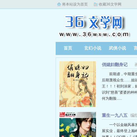
将本站设为首页
收藏36文学网
首页
玄幻小说
武侠小说
俏媳妇翻身记
前期虐，中期重
后期蔑视众生……姐
王！！！初到涂家，
识到“慈善”婆婆的种
何为翻脸......
重生一九八五
编
一个以金融风暴
展实业，最终登上巅