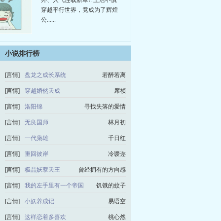
外、人气连载新章??王浩不慎
穿越平行世界，竟成为了辉煌
公......
小说排行榜
[言情]
盘龙之成长系统
若醉若离
[言情]
穿越婚然天成
席祯
[言情]
洛阳锦
寻找失落的爱情
[言情]
无良国师
林月初
[言情]
一代枭雄
千日红
[言情]
重回彼岸
冷嗳迩
[言情]
极品妖孽天王
曾经拥有的方向感
[言情]
我的左手里有一个帝国
饥饿的蚊子
[言情]
小妖养成记
易语空
[言情]
这样恋着多喜欢
桃心然