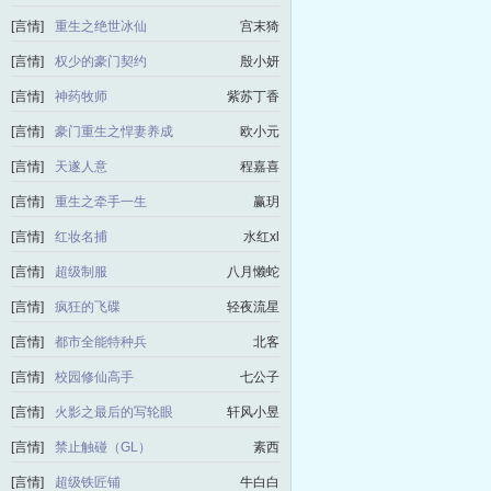
[言情]
重生之绝世冰仙
宫末猗
[言情]
权少的豪门契约
殷小妍
[言情]
神药牧师
紫苏丁香
[言情]
豪门重生之悍妻养成
欧小元
[言情]
天遂人意
程嘉喜
[言情]
重生之牵手一生
赢玥
[言情]
红妆名捕
水红xl
[言情]
超级制服
八月懒蛇
[言情]
疯狂的飞碟
轻夜流星
[言情]
都市全能特种兵
北客
[言情]
校园修仙高手
七公子
[言情]
火影之最后的写轮眼
轩风小昱
[言情]
禁止触碰（GL）
素西
[言情]
超级铁匠铺
牛白白