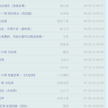
感
说点感言（读者必看）
桃心然
08-03 11:40:27
十一章 回归原点《完结篇》
宫末猗
08-02 14:05:21
 大结局
紫苏丁香
08-02 12:16:04
 此生，不离不弃（最终章）
欧小元
08-02 12:03:19
（免费的，书友们都可以戳进来看一
北客
08-02 11:57:19
程嘉喜
08-02 11:56:58
十六章 大结局
赢玥
08-02 11:49:56
结局
水红xl
08-02 11:46:12
牛白白
07-31 11:56:54
十六章 究极至尊！【大结局】
八月懒蛇
07-30 20:36:01
十章 大结局
轻夜流星
07-30 15:11:39
埃落定（大结局）
七公子
07-30 15:01:56
尾声
轩风小昱
07-30 14:59:16
十五章 欢迎回家（完结）
素西
07-30 14:55:05