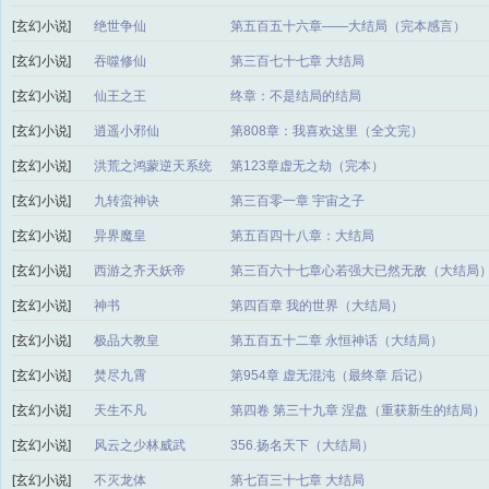
[玄幻小说]
绝世争仙
第五百五十六章——大结局（完本感言）
[玄幻小说]
吞噬修仙
第三百七十七章 大结局
[玄幻小说]
仙王之王
终章：不是结局的结局
[玄幻小说]
逍遥小邪仙
第808章：我喜欢这里（全文完）
[玄幻小说]
洪荒之鸿蒙逆天系统
第123章虚无之劫（完本）
[玄幻小说]
九转蛮神诀
第三百零一章 宇宙之子
[玄幻小说]
异界魔皇
第五百四十八章：大结局
[玄幻小说]
西游之齐天妖帝
第三百六十七章心若强大已然无敌（大结局
[玄幻小说]
神书
第四百章 我的世界（大结局）
[玄幻小说]
极品大教皇
第五百五十二章 永恒神话（大结局）
[玄幻小说]
焚尽九霄
第954章 虚无混沌（最终章 后记）
[玄幻小说]
天生不凡
第四卷 第三十九章 涅盘（重获新生的结局）
[玄幻小说]
风云之少林威武
356.扬名天下（大结局）
[玄幻小说]
不灭龙体
第七百三十七章 大结局