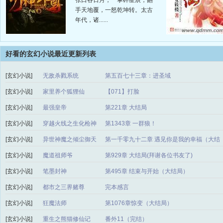
张口吞日月，一掌碎星辰，翻
手天地覆，一怒乾坤转。太古
年代，诸......
好看的玄幻小说最近更新列表
[玄幻小说]
无敌杀戮系统
第五百七十三章：进圣域
[玄幻小说]
家里养个狐狸仙
【071】打脸
[玄幻小说]
最强皇帝
第221章 大结局
[玄幻小说]
穿越火线之生化枪神
第1343章 一群狼！
[玄幻小说]
异世神魔之倾尘御天
第一千零九十二章 遇见你是我的幸福（大结
局）
[玄幻小说]
魔道祖师爷
第929章 大结局(拜谢各位书友了)
[玄幻小说]
笔墨封神
第495章 结束与开始（大结局）
[玄幻小说]
都市之三界赌尊
完本感言
[玄幻小说]
狂魔法师
第1076章惊变（大结局）
[玄幻小说]
重生之熊猫修仙记
番外11（完结）