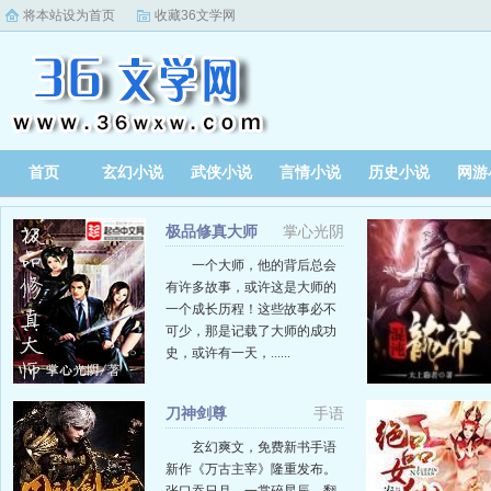
将本站设为首页
收藏36文学网
首页
玄幻小说
武侠小说
言情小说
历史小说
网游
极品修真大师
掌心光阴
一个大师，他的背后总会
有许多故事，或许这是大师的
一个成长历程！这些故事必不
可少，那是记载了大师的成功
史，或许有一天，......
刀神剑尊
手语
玄幻爽文，免费新书手语
新作《万古主宰》隆重发布。