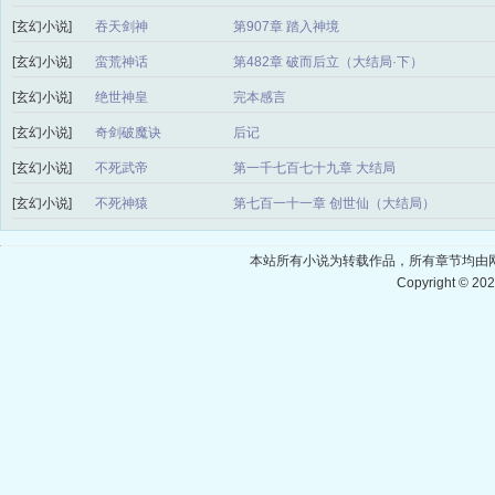
[玄幻小说]
吞天剑神
第907章 踏入神境
[玄幻小说]
蛮荒神话
第482章 破而后立（大结局·下）
[玄幻小说]
绝世神皇
完本感言
[玄幻小说]
奇剑破魔诀
后记
[玄幻小说]
不死武帝
第一千七百七十九章 大结局
[玄幻小说]
不死神猿
第七百一十一章 创世仙（大结局）
本站所有小说为转载作品，所有章节均由
Copyright © 20