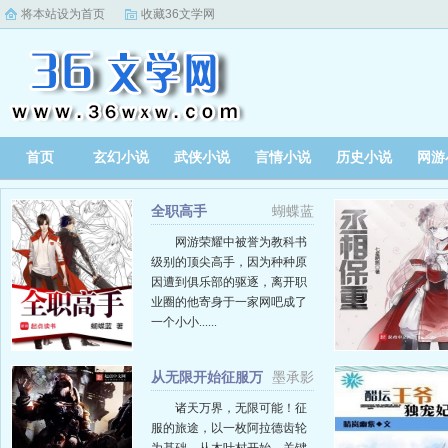
将本站设为首页
收藏36文学网
首页
玄幻小说
武侠小说
言情小说
历史小说
网游
全职高手
蝴蝶蓝
网游荣耀中被誉为教科书
级别的顶尖高手，因为种种原
因遭到俱乐部的驱逐，离开职
业圈的他寄身于一家网吧成了
一个小小......
从无限开始征服万
墨承影
界
诸天万界，无限可能！征
服的旅途，以一枚阿拉德齿轮