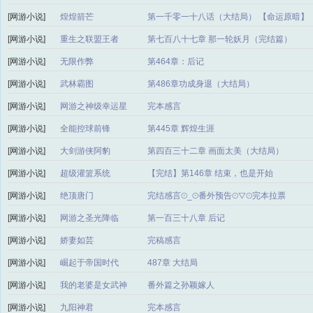
[网游小说]
煌煌箭芒
第一千零一十八话（大结局） 【命运原暗】
VS【混沌大炮】！！！
[网游小说]
重生之联盟王者
第七百八十七章 那一轮妖月（完结篇）
[网游小说]
无限作弊
第464章：后记
[网游小说]
武林霸图
第486章功成身退（大结局）
[网游小说]
网游之神级幸运星
完本感言
[网游小说]
全能控球前锋
第445章 辉煌生涯
[网游小说]
大剑游侠阿豹
第四百三十二章 画面太美（大结局）
[网游小说]
超级灌篮系统
【完结】第146章 结束，也是开始
[网游小说]
绝顶唐门
完结感言⊙_⊙番外预告⊙▽⊙完本拉票
[网游小说]
网游之圣光降临
第一百三十八章 后记
[网游小说]
娇妻如芸
完稿感言
[网游小说]
崛起于帝国时代
487章 大结局
[网游小说]
我的老婆是女武神
番外篇之孙颖嫁人
[网游小说]
九阳神君
完本感言