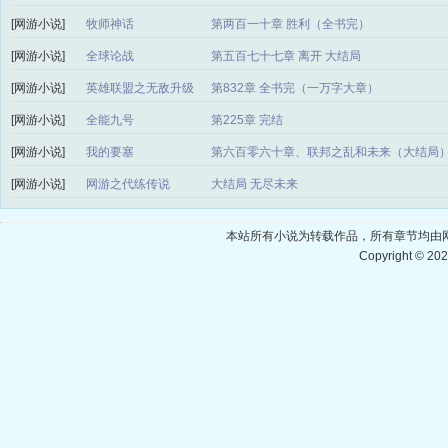
[网游小说]
牧师神话
第两百一十章 胜利（全书完）
[网游小说]
全球论战
第五百七十七章 离开 大结局
[网游小说]
英雄联盟之无敌升级
第832章 全书完（一万字大章）
[网游小说]
全能九号
第225章 完结
[网游小说]
我的要塞
第六百零六十章、联邦之乱和未来（大结局
[网游小说]
网游之代练传说
大结局 无尽未来
本站所有小说为转载作品，所有章节均由
Copyright © 20