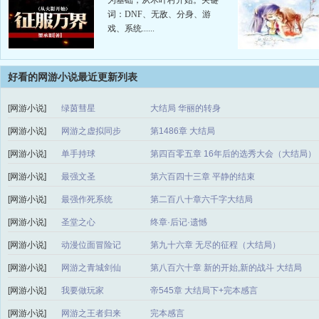
为基础，从木叶村开始。关键
词：DNF、无敌、分身、游
戏、系统......
好看的网游小说最近更新列表
[网游小说]
绿茵彗星
大结局 华丽的转身
[网游小说]
网游之虚拟同步
第1486章 大结局
[网游小说]
单手持球
第四百零五章 16年后的选秀大会（大结局）
[网游小说]
最强文圣
第六百四十三章 平静的结束
[网游小说]
最强作死系统
第二百八十章六千字大结局
[网游小说]
圣堂之心
终章·后记·遗憾
[网游小说]
动漫位面冒险记
第九十六章 无尽的征程（大结局）
[网游小说]
网游之青城剑仙
第八百六十章 新的开始,新的战斗 大结局
[网游小说]
我要做玩家
帝545章 大结局下+完本感言
[网游小说]
网游之王者归来
完本感言