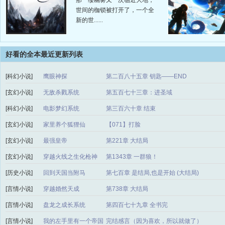
那一缕幽雾又一次临近大地，
世间的枷锁被打开了，一个全
新的世......
好看的全本最近更新列表
[科幻小说]
鹰眼神探
第二百八十五章 钥匙——END
[玄幻小说]
无敌杀戮系统
第五百七十三章：进圣域
[科幻小说]
电影梦幻系统
第三百六十章 结束
[玄幻小说]
家里养个狐狸仙
【071】打脸
[玄幻小说]
最强皇帝
第221章 大结局
[玄幻小说]
穿越火线之生化枪神
第1343章 一群狼！
[历史小说]
回到天国当附马
第七百章 是结局,也是开始 (大结局)
[言情小说]
穿越婚然天成
第738章 大结局
[言情小说]
盘龙之成长系统
第四百七十九章 全书完
[言情小说]
我的左手里有一个帝国
完结感言（因为喜欢，所以就做了）