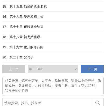
15、第十五章 隐藏的妖王血脉
16、第十六章 晏烬和梅元知
17、第十七章 斩妖盛会结束
18、第十八章 初见姑祖母
19、第十九章 孟川的修行路
20、第二十章 父与子
上一页
下一页
相关推荐：
炼气十万年
、
太平令
、
恐怖复苏
、
诸天从北帝开始
、
借
魔成神
、
盘龙尊者
、
九转混沌诀
、
魔鬼主教
、
重生：话说1984
、
我只会拍烂片啊