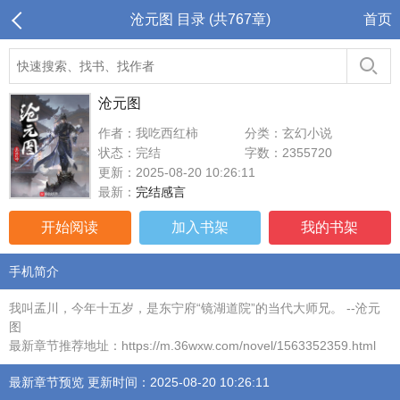
沧元图 目录 (共767章)
首页
沧元图
作者：我吃西红柿
分类：玄幻小说
状态：完结
字数：2355720
更新：2025-08-20 10:26:11
最新：
完结感言
开始阅读
加入书架
我的书架
手机简介
我叫孟川，今年十五岁，是东宁府“镜湖道院”的当代大师兄。 --沧元
图
最新章节推荐地址：https://m.36wxw.com/novel/1563352359.html
最新章节预览 更新时间：2025-08-20 10:26:11