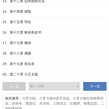
13、第十三章 旧术路的尽头
14、第十四章 探险
15、第十五章 羽化
16、第十六章 银色兽皮书
17、第十七章 截胡
18、第十八章 偶遇
19、第十九章 前女友
20、第二十章 小王太猛
上一页
下一页
相关推荐：
斗罗大陆
、
斗罗大陆III龙王传说
、
斗罗大陆外传神界传
说
、
庆余年
、
西游记
、
水浒传
、
三国演义
、
红楼梦
、
聊斋志异
、
二
刻拍案惊奇