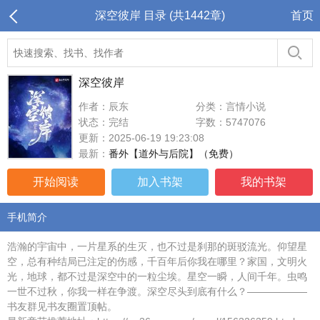
深空彼岸 目录 (共1442章)
首页
深空彼岸
作者：辰东
分类：言情小说
状态：完结
字数：5747076
更新：2025-06-19 19:23:08
最新：
番外【道外与后院】（免费）
开始阅读
加入书架
我的书架
手机简介
浩瀚的宇宙中，一片星系的生灭，也不过是刹那的斑驳流光。仰望星
空，总有种结局已注定的伤感，千百年后你我在哪里？家国，文明火
光，地球，都不过是深空中的一粒尘埃。星空一瞬，人间千年。虫鸣
一世不过秋，你我一样在争渡。深空尽头到底有什么？——————
书友群见书友圈置顶帖。