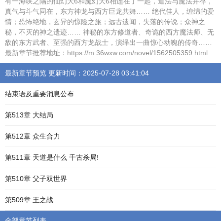
有一海峡之隔的仙幻大6和魔幻大6相连在了一起，道法与魔法并存，
真气与斗气同在，东方神龙与西方巨龙共舞…… 绝代佳人，缠绵的爱
情；恐怖绝地，玄异的惊险之旅；远古遗闻，失落的传说；众神之
秘，不灭的神之遗迹…… 神秘的东方修道者、奇诡的西方魔法师、无
敌的东方武者、至强的西方龙战士，演绎出一曲惊心动魄的传奇……
最新章节推荐地址：https://m.36wxw.com/novel/1562505359.html
最新章节预览 更新时间：2025-07-28 03:41:04
结束语及重要消息公布
第513章 大结局
第512章 众生合力
第511章 天道是什么 千古杀局!
第510章 父子双世界
第509章 王之战
全部章节列表