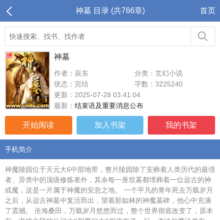
神墓 目录 (共766章)
首页
神墓
作者：辰东
分类：玄幻小说
状态：完结
字数：3225240
更新：2025-07-28 03:41:04
最新：
结束语及重要消息公布
开始阅读
加入书架
我的书架
手机简介
神魔陵园位于天元大6中部地带，整片陵园除了安葬着人类历代的最强
者、异类中的顶级修炼者外，其余每一座坟墓都埋葬着一位远古的神
或魔，这是一片属于神魔的安息之地。 一个平凡的青年死去万载岁月
之后，从远古神墓中复活而出，望着那如林的神魔墓碑，他心中充满
了震撼。 沧海桑田，万载岁月悠悠而过，整个世界彻底改变了，原本