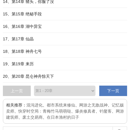
14、第14章 猪头，你服了没
15、第15章 绝秘手段
16、第16章 湖中异宝
17、第17章 仙晶
18、第18章 神舟七号
19、第19章 来历
20、第20章 昆仑神舟惊天下
上一页
下一页
相关推荐：
混沌进化
、
都市系统来修仙
、
网游之无敌战神
、
记忆贩
卖师
、
快穿时空局：青梅竹马萌萌哒
、
爆炎修真者
、
钓鳌客
、
网游
建筑师
、
废土交易商
、
在日本渔村的日子