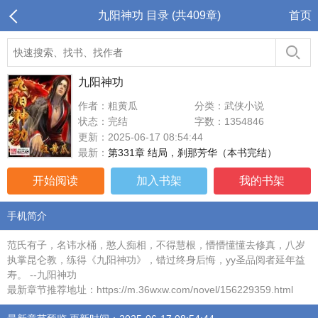
九阳神功 目录 (共409章)
首页
九阳神功
作者：粗黄瓜
分类：武侠小说
状态：完结
字数：1354846
更新：2025-06-17 08:54:44
最新：
第331章 结局，刹那芳华（本书完结）
开始阅读
加入书架
我的书架
手机简介
范氏有子，名讳水桶，憨人痴相，不得慧根，懵懵懂懂去修真，八岁
执掌昆仑教，练得《九阳神功》，错过终身后悔，yy圣品阅者延年益
寿。 --九阳神功
最新章节推荐地址：https://m.36wxw.com/novel/156229359.html