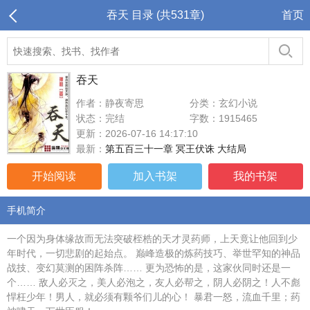
吞天 目录 (共531章)
首页
吞天
作者：静夜寄思
分类：玄幻小说
状态：完结
字数：1915465
更新：2026-07-16 14:17:10
最新：
第五百三十一章 冥王伏诛 大结局
开始阅读
加入书架
我的书架
手机简介
一个因为身体缘故而无法突破桎梏的天才灵药师，上天竟让他回到少
年时代，一切悲剧的起始点。 巅峰造极的炼药技巧、举世罕知的神品
战技、变幻莫测的困阵杀阵…… 更为恐怖的是，这家伙同时还是一
个…… 敌人必灭之，美人必泡之，友人必帮之，阴人必阴之！人不彪
悍枉少年！男人，就必须有颗爷们儿的心！ 暴君一怒，流血千里；药