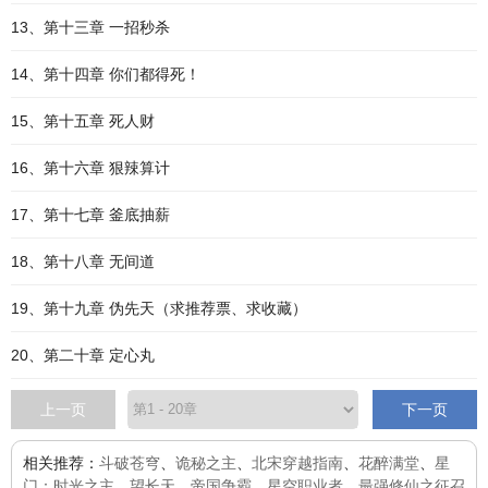
13、第十三章 一招秒杀
14、第十四章 你们都得死！
15、第十五章 死人财
16、第十六章 狠辣算计
17、第十七章 釜底抽薪
18、第十八章 无间道
19、第十九章 伪先天（求推荐票、求收藏）
20、第二十章 定心丸
上一页
下一页
相关推荐：
斗破苍穹
、
诡秘之主
、
北宋穿越指南
、
花醉满堂
、
星
门：时光之主
、
望长天
、
帝国争霸
、
星空职业者
、
最强修仙之征召