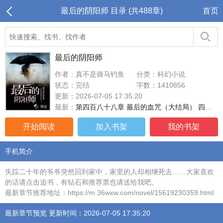
最后的阴阳师 目录 (共488章)
首页
最后的阴阳师
作者：真不是骑马钓鱼
分类：科幻小说
状态：完结
字数：1410856
更新：2026-07-05 17:35:20
最新：
第四百八十八章 最后的血咒（大结局） 四千字大章
开始阅读
加入书架
我的书架
手机简介
失踪二十年的爷爷突然回到家中，家里的人却相继死去……大家喜欢
的话请点击追书，有钻石和推荐票也请送给我吧。
最新章节推荐地址：https://m.36wxw.com/novel/15619230359.html
最新章节预览 更新时间：2026-07-05 17:35:20