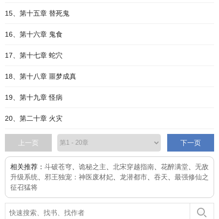
15、第十五章 替死鬼
16、第十六章 鬼食
17、第十七章 蛇穴
18、第十八章 噩梦成真
19、第十九章 怪病
20、第二十章 火灾
上一页
下一页
相关推荐：
斗破苍穹
、
诡秘之主
、
北宋穿越指南
、
花醉满堂
、
无敌
升级系统
、
邪王独宠：神医废材妃
、
龙潜都市
、
吞天
、
最强修仙之
征召猛将