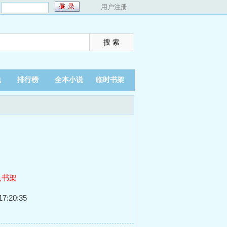
：
用户注册
说
排行榜
全本小说
临时书架
入书架
7:20:35