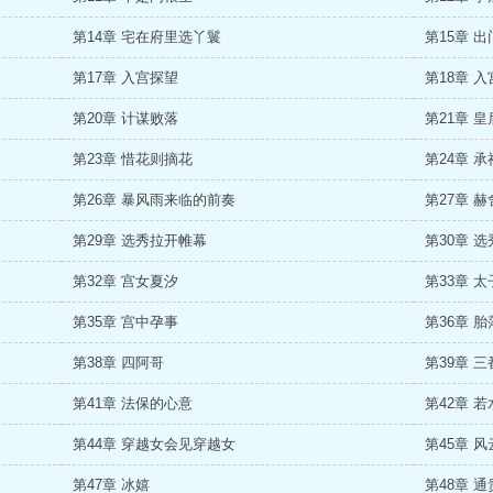
第14章 宅在府里选丫鬟
第15章 
第17章 入宫探望
第18章 
第20章 计谋败落
第21章 
第23章 惜花则摘花
第24章 
第26章 暴风雨来临的前奏
第27章 
第29章 选秀拉开帷幕
第30章 选
第32章 宫女夏汐
第33章 
第35章 宫中孕事
第36章 胎
第38章 四阿哥
第39章 
第41章 法保的心意
第42章 
第44章 穿越女会见穿越女
第45章 
第47章 冰嬉
第48章 