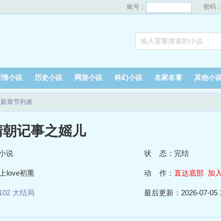
账号：
密码
言情小说
历史小说
网游小说
科幻小说
名家名著
其他小
最新章节列表
清朝记事之媱儿
小说
状 态：完结
love初熏
动 作：
直达底部
加
102 大结局
最后更新：2026-07-05 1