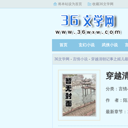
将本站设为首页
收藏36文学网
首页
玄幻小说
武侠小说
36文学网
-
言情小说
-
穿越清朝记事之媱儿
穿越
分类：言情
作 者：陌上
最新章节：