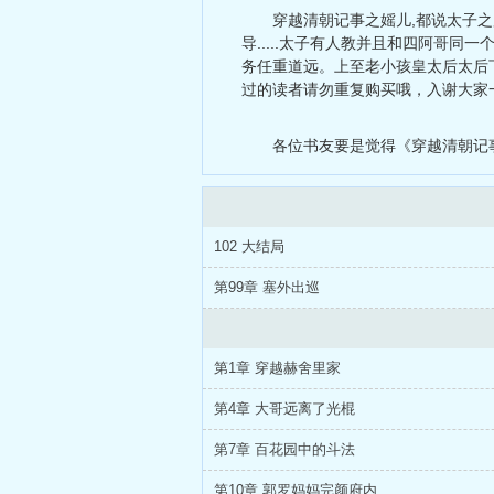
穿越清朝记事之媱儿,都说太子
导.....太子有人教并且和四阿哥
务任重道远。上至老小孩皇太后太后下至
过的读者请勿重复购买哦，入谢大家一
各位书友要是觉得《穿越清朝记
102 大结局
第99章 塞外出巡
第1章 穿越赫舍里家
第4章 大哥远离了光棍
第7章 百花园中的斗法
第10章 郭罗妈妈完颜府内