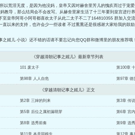
之所以荒淫无度，是因为他没妈，皇帝又因对赫舍里芳儿的愧疚而过于宠
同一个妈教导，那么结局会不会改写。从赫舍里家生活了十三年要到皇宫进行
皇帝阿哥小阿哥都喜欢太子从此二太子不二了164810355 群加入交流
直以来的支持，也许会少一些读者 不过熏熏还是很感谢大家给我的鼓励 --作
事之媱儿 小说》还不错的话请不要忘记向您QQ群和微博里的朋友推荐哦
《穿越清朝记事之媱儿》最新章节列表
101 废太子
第100章 
第98章 人人自危
第97章 
《穿越清朝记事之媱儿》正文
第2章 三婶的到来
第3章 传
第5章 后位之属初漏萌芽
第6章 宫
第8章 选秀前奏
第9章 选
第11章 本是同根生
第12章 