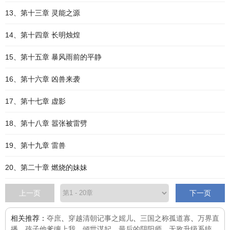
13、第十三章 灵能之源
14、第十四章 长明烛煌
15、第十五章 暴风雨前的平静
16、第十六章 凶兽来袭
17、第十七章 虚影
18、第十八章 嚣张被雷劈
19、第十九章 雷兽
20、第二十章 燃烧的妹妹
上一页
下一页
相关推荐：
夺庶
、
穿越清朝记事之媱儿
、
三国之称孤道寡
、
万界直
播
、
孩子他爹缠上我
、
倾世谋妃
、
最后的阴阳师
、
无敌升级系统
、