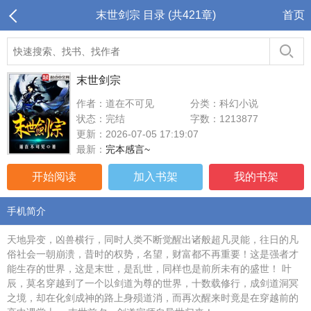
末世剑宗 目录 (共421章)
首页
末世剑宗
作者：道在不可见
分类：科幻小说
状态：完结
字数：1213877
更新：2026-07-05 17:19:07
最新：
完本感言~
开始阅读
加入书架
我的书架
手机简介
天地异变，凶兽横行，同时人类不断觉醒出诸般超凡灵能，往日的凡
俗社会一朝崩溃，昔时的权势，名望，财富都不再重要！这是强者才
能生存的世界，这是末世，是乱世，同样也是前所未有的盛世！ 叶
辰，莫名穿越到了一个以剑道为尊的世界，十数载修行，成剑道洞冥
之境，却在化剑成神的路上身殒道消，而再次醒来时竟是在穿越前的