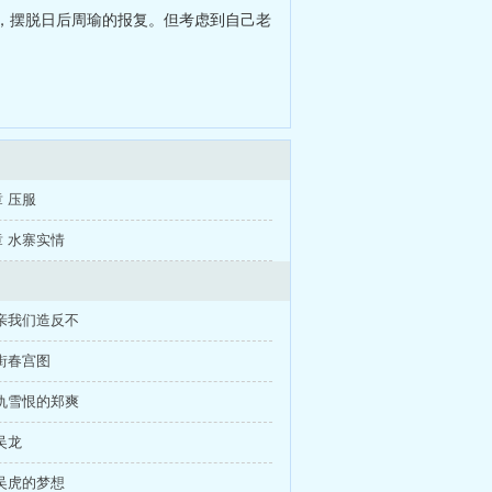
，摆脱日后周瑜的报复。但考虑到自己老
 压服
 水寨实情
亲我们造反不
街春宫图
仇雪恨的郑爽
吴龙
吴虎的梦想