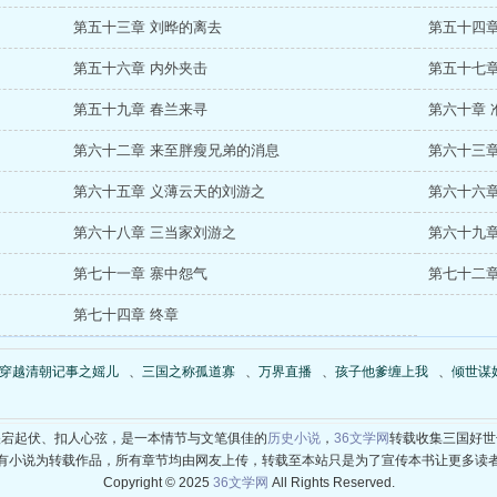
第五十三章 刘晔的离去
第五十四章
第五十六章 内外夹击
第五十七章
第五十九章 春兰来寻
第六十章 
第六十二章 来至胖瘦兄弟的消息
第六十三章
第六十五章 义薄云天的刘游之
第六十六章
第六十八章 三当家刘游之
第六十九章
第七十一章 寨中怨气
第七十二章
第七十四章 终章
穿越清朝记事之媱儿
、
三国之称孤道寡
、
万界直播
、
孩子他爹缠上我
、
倾世谋
跌宕起伏、扣人心弦，是一本情节与文笔俱佳的
历史小说
，
36文学网
转载收集三国好世
有小说为转载作品，所有章节均由网友上传，转载至本站只是为了宣传本书让更多读
Copyright © 2025
36文学网
All Rights Reserved.