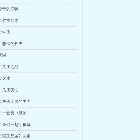
家母的叮嘱
 胖瘦兄弟
 钟仇
 悲催的郑爽
巢湖
 关庄之战
 火攻
 关庄夜话
 灰头土脸的吴固
 一套黄巾服饰
 我们一起守粮草
 强氏兄弟的决定