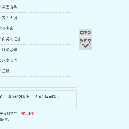
 吴固出兵
 实力大损
准备离家
 向吴龙报信
 吓退恶鲸
 水寨实情
 压服
妃
、
最后的阴阳师
、
无敌升级系统
、
子最新章节。
网站地图
者欣赏。