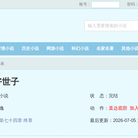
账号：
密码
言情小说
历史小说
网游小说
科幻小说
名家名著
其他小
列表
好世子
小说
状 态：完结
逸
动 作：
直达底部
加
第七十四章 终章
最后更新：2026-07-05 1