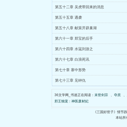
第五十二章 吴虎带回来的消息
第五十五章 遇袭
第五十八章 献策开辟巢湖
第六十一章 郑宝的后手
第六十四章 水寇刘游之
第六十七章 白浪死讯
第七十章 寨中形势
第七十三章 见钟仇
36文学网_书迷正在阅读：
末世剑宗
、
夺庶
、
邪王独宠：神医废材妃
《三国好世子》情节
本站所