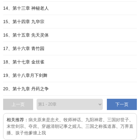
14、第十三章 神秘老人
15、第十四章 九华宗
16、第十五章 先天灵体
17、第十六章 青竹园
18、第十七章 金丝雀
19、第十八章月下剑舞
20、第十九章 丹药之争
上一页
下一页
相关推荐：
病夫原来是忠犬
、
牧师神话
、
九阳神君
、
三国好世子
、
末世剑宗
、
夺庶
、
穿越清朝记事之媱儿
、
三国之称孤道寡
、
万界直
播
、
孩子他爹缠上我