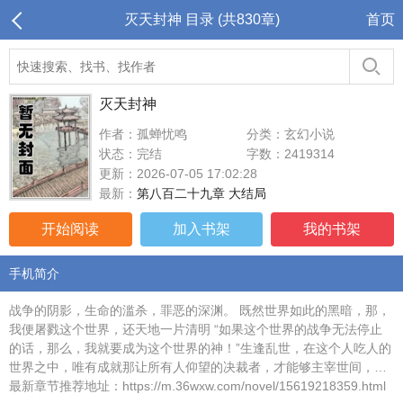
灭天封神 目录 (共830章)
首页
灭天封神
作者：孤蝉忧鸣
分类：玄幻小说
状态：完结
字数：2419314
更新：2026-07-05 17:02:28
最新：
第八百二十九章 大结局
开始阅读
加入书架
我的书架
手机简介
战争的阴影，生命的滥杀，罪恶的深渊。 既然世界如此的黑暗，那，
我便屠戮这个世界，还天地一片清明 “如果这个世界的战争无法停止
的话，那么，我就要成为这个世界的神！”生逢乱世，在这个人吃人的
世界之中，唯有成就那让所有人仰望的决裁者，才能够主宰世间，…
最新章节推荐地址：https://m.36wxw.com/novel/15619218359.html