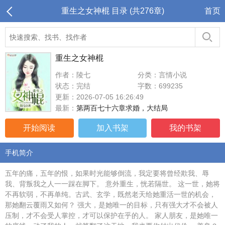
重生之女神棍 目录 (共276章)
首页
重生之女神棍
作者：陵七
分类：言情小说
状态：完结
字数：699235
更新：2026-07-05 16:26:49
最新：
第两百七十六章求婚，大结局
开始阅读
加入书架
我的书架
手机简介
五年的痛，五年的恨，如果时光能够倒流，我定要将曾经欺我、辱
我、背叛我之人一一踩在脚下。 意外重生，恍若隔世。 这一世，她将
不再软弱，不再单纯。古武、玄学，既然老天给她重活一世的机会，
那她翻云覆雨又如何？ 强大，是她唯一的目标，只有强大才不会被人
压制，才不会受人掌控，才可以保护在乎的人。 家人朋友，是她唯一