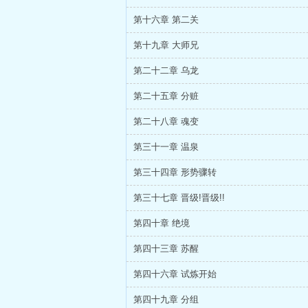
第十六章 第二关
第十九章 大师兄
第二十二章 乌龙
第二十五章 分赃
第二十八章 魂变
第三十一章 温泉
第三十四章 形势骤转
第三十七章 晋级!晋级!!
第四十章 绝境
第四十三章 苏醒
第四十六章 试炼开始
第四十九章 分组