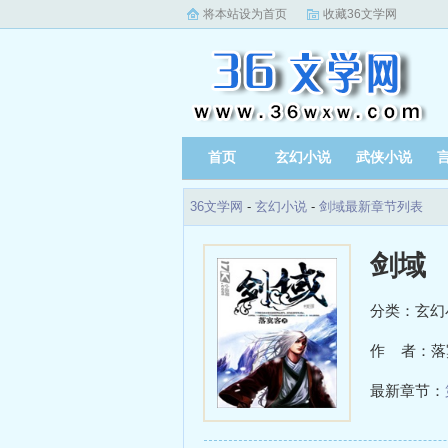
将本站设为首页
收藏36文学网
首页
玄幻小说
武侠小说
36文学网
-
玄幻小说
-
剑域最新章节列表
剑域
分类：玄幻
作 者：落
最新章节：