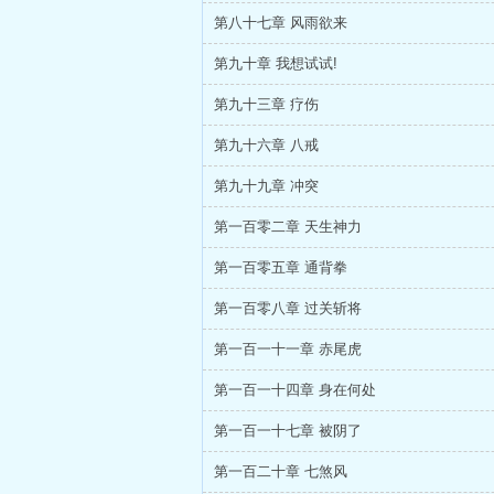
第八十七章 风雨欲来
第九十章 我想试试!
第九十三章 疗伤
第九十六章 八戒
第九十九章 冲突
第一百零二章 天生神力
第一百零五章 通背拳
第一百零八章 过关斩将
第一百一十一章 赤尾虎
第一百一十四章 身在何处
第一百一十七章 被阴了
第一百二十章 七煞风