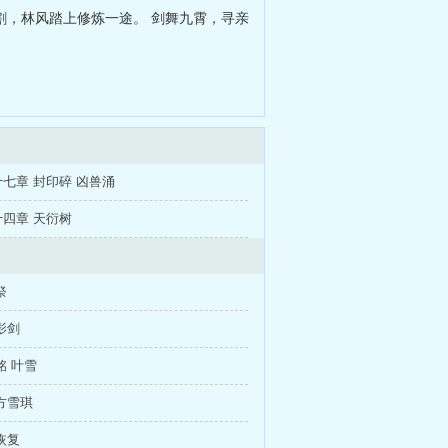
割，林风踏上修炼一途。 剑舞九霄，寻亲
七章 封印碎 凶兽涌
四章 天衍树
祭
影剑
铭 叶雪
方雪琪
恢复