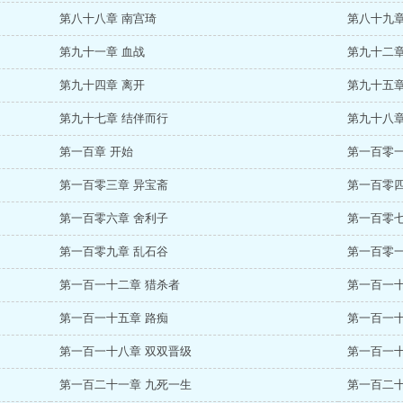
第八十八章 南宫琦
第八十九章
第九十一章 血战
第九十二章
第九十四章 离开
第九十五章
第九十七章 结伴而行
第九十八章
第一百章 开始
第一百零一
第一百零三章 异宝斋
第一百零四
第一百零六章 舍利子
第一百零七
第一百零九章 乱石谷
第一百零一
第一百一十二章 猎杀者
第一百一十
第一百一十五章 路痴
第一百一十
第一百一十八章 双双晋级
第一百一十
第一百二十一章 九死一生
第一百二十