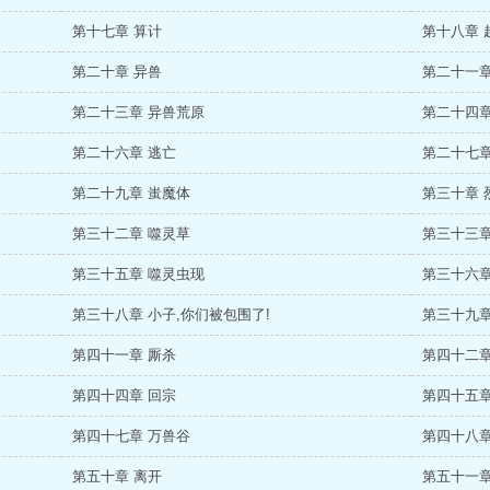
第十七章 算计
第十八章 
第二十章 异兽
第二十一章
第二十三章 异兽荒原
第二十四章
第二十六章 逃亡
第二十七章
第二十九章 蚩魔体
第三十章 
第三十二章 噬灵草
第三十三章
第三十五章 噬灵虫现
第三十六章
第三十八章 小子,你们被包围了!
第三十九章
第四十一章 厮杀
第四十二章
第四十四章 回宗
第四十五章
第四十七章 万兽谷
第四十八章
第五十章 离开
第五十一章