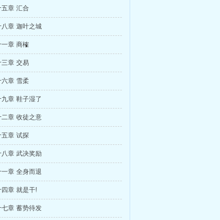
五章 汇合
八章 迦叶之城
一章 商榷
三章 交易
六章 雪柔
九章 鞋子湿了
二章 收徒之意
五章 试探
八章 武决奖励
一章 全身而退
四章 就是干!
七章 蓄势待发