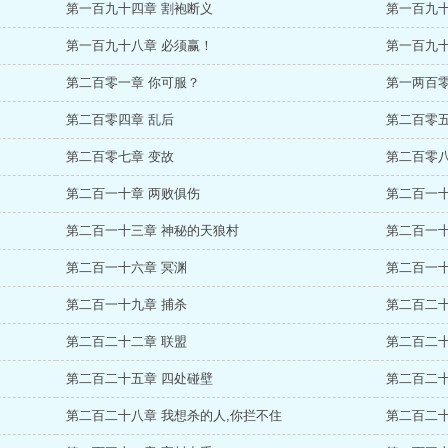
第一百九十四章 割袍断义
第一百九十
第一百九十八章 必须赢！
第一百九十
第二百零一章 你可服？
第一两百零
第二百零四章 乱后
第二百零五
第二百零七章 变故
第二百零八
第二百一十章 两败俱伤
第二百一十
第二百一十三章 神秘的天狼村
第二百一十
第二百一十六章 冥渊
第二百一十
第二百一十九章 捕杀
第二百二十
第二百二十二章 联盟
第二百二十
第二百二十五章 四处碰壁
第二百二十
第二百二十八章 我想杀的人,你拦不住
第二百二十