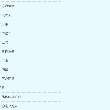
 沧浪剑派
 九纹天虫
 出手
 情敌?
 五响
 略逊三分
 下山
 闲谈
 不欢而散
杀机
 暴风雨前的静
 你是个好人!