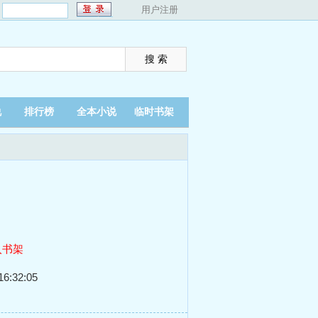
：
用户注册
说
排行榜
全本小说
临时书架
入书架
6:32:05