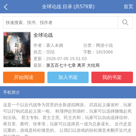
全球论战 目录 (共579章)
首页
全球论战
作者：寡人未婚
分类：网游小说
状态：完结
字数：1819366
更新：2026-07-05 15:51:03
最新：
第五百七十七章 离开 大结局
开始阅读
加入书架
我的书架
手机简介
这是一个以近代战争为背景的全新虚拟网游。 武昌起义爆发时，玩家
可以打响武昌起义第一枪。 秋瑾押赴刑场时，玩家可以选择慷慨赴死
劫法场。 君主专制、君主立宪、民主共和，玩家可以自由选择信仰。
蒋百里、蔡锷、张孝淮，玩家可以选择其一成为总参谋长。 近代史是
沉重的，游戏是轻松惬意的。 让我们以游戏的轻松惬意来翻开近代史