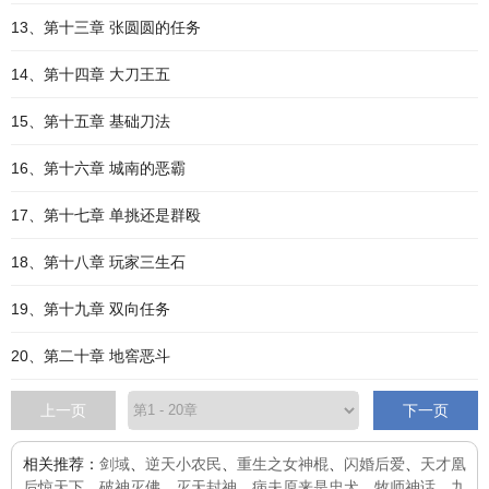
13、第十三章 张圆圆的任务
14、第十四章 大刀王五
15、第十五章 基础刀法
16、第十六章 城南的恶霸
17、第十七章 单挑还是群殴
18、第十八章 玩家三生石
19、第十九章 双向任务
20、第二十章 地窖恶斗
上一页
下一页
相关推荐：
剑域
、
逆天小农民
、
重生之女神棍
、
闪婚后爱
、
天才凰
后惊天下
、
破神灭佛
、
灭天封神
、
病夫原来是忠犬
、
牧师神话
、
九