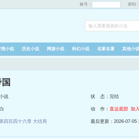
账号：
密码
言情小说
历史小说
网游小说
科幻小说
名家名著
其他小
表
帝国
小说
状 态：完结
白
动 作：
直达底部
加
第四百四十六章 大结局
最后更新：2026-07-05 1