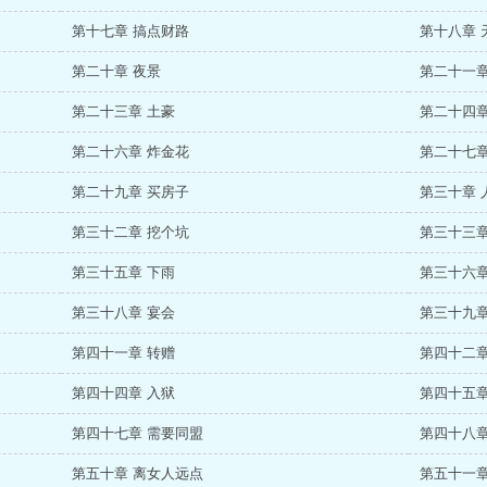
第十七章 搞点财路
第十八章 
第二十章 夜景
第二十一章
第二十三章 土豪
第二十四章
第二十六章 炸金花
第二十七章
第二十九章 买房子
第三十章 
第三十二章 挖个坑
第三十三章
第三十五章 下雨
第三十六章
第三十八章 宴会
第三十九章
第四十一章 转赠
第四十二章
第四十四章 入狱
第四十五章
第四十七章 需要同盟
第四十八章
第五十章 离女人远点
第五十一章