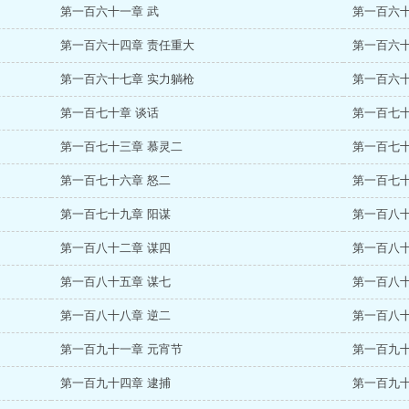
第一百六十一章 武
第一百六十
第一百六十四章 责任重大
第一百六十
第一百六十七章 实力躺枪
第一百六十
第一百七十章 谈话
第一百七十
第一百七十三章 慕灵二
第一百七十
第一百七十六章 怒二
第一百七十
第一百七十九章 阳谋
第一百八十
第一百八十二章 谋四
第一百八十
第一百八十五章 谋七
第一百八十
第一百八十八章 逆二
第一百八十
第一百九十一章 元宵节
第一百九十
第一百九十四章 逮捕
第一百九十