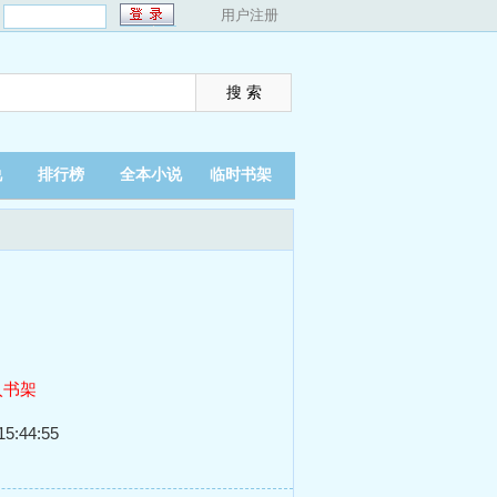
：
用户注册
说
排行榜
全本小说
临时书架
入书架
5:44:55