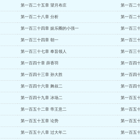
第一百二十五章 望月布庄
第一百二十
第一百二十八章 分析
第一百二十
第一百三十四章 娱乐圈的小强一
第一百三十
第一百三十四章 朝一
第一百三十
第一百三十七章 奉旨领人
第一百三十
第一百四十章 薛香羽
第一百四十
第一百四十三章 孙大胜
第一百四十
第一百四十六章 舞叔二
第一百四十
第一百四十九章 冰场二
第一百五十
第一百五十二章 帝王意二
第一百五十
第一百五十五章 论势
第一百五十
第一百五十八章 过大年二
第一百五十