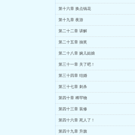
第十六章 换点钱花
第十九章 夜游
第二十二章 讲解
第二十五章 抽奖
第二十八章 婉儿姑娘
第三十一章 关了吧！
第三十四章 结婚
第三十七章 刺杀
第四十章 稀罕物
第四十三章 装修
第四十六章 死人了！
第四十九章 升旗