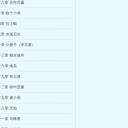
八章 合作共赢
章 收个小弟
章 拉上船
章 水落石出
章 小册子（求月票）
三章 顺水推舟
六章 地瓜
九章 有点难
二章 狱中思量
五章 虞小燕
八章 无知
一章 马蜂窝