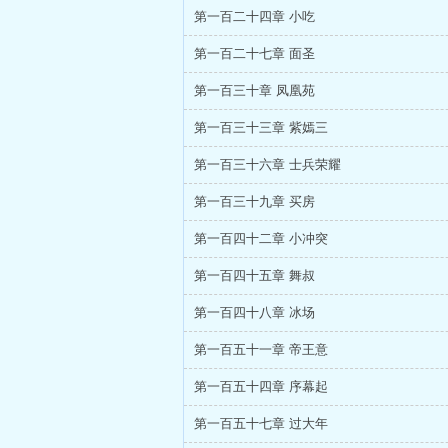
第一百二十四章 小吃
第一百二十七章 面圣
第一百三十章 凤凰苑
第一百三十三章 紫嫣三
第一百三十六章 士兵荣耀
第一百三十九章 买房
第一百四十二章 小冲突
第一百四十五章 舞叔
第一百四十八章 冰场
第一百五十一章 帝王意
第一百五十四章 序幕起
第一百五十七章 过大年