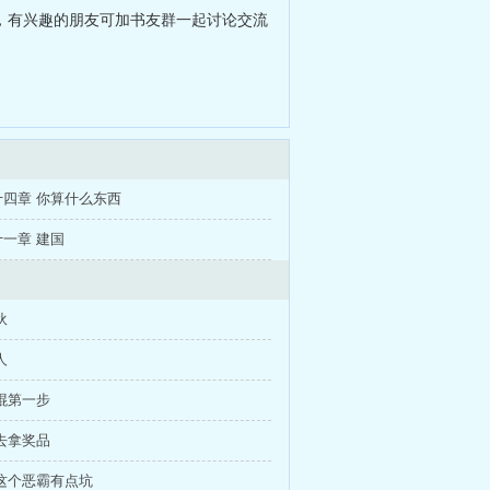
说，有兴趣的朋友可加书友群一起讨论交流
四章 你算什么东西
一章 建国
伙
人
棍第一步
去拿奖品
这个恶霸有点坑