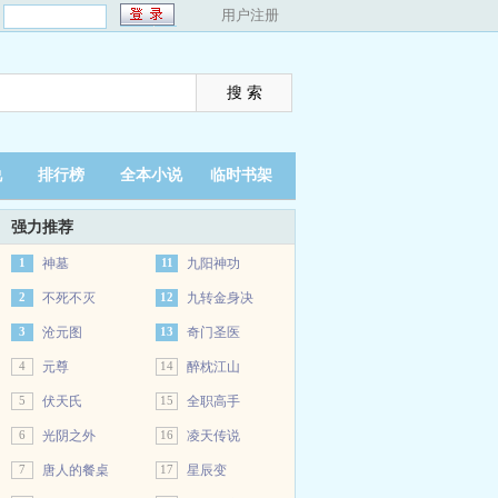
：
用户注册
说
排行榜
全本小说
临时书架
强力推荐
1
神墓
11
九阳神功
2
不死不灭
12
九转金身决
3
沧元图
13
奇门圣医
4
元尊
14
醉枕江山
5
伏天氏
15
全职高手
6
光阴之外
16
凌天传说
7
唐人的餐桌
17
星辰变