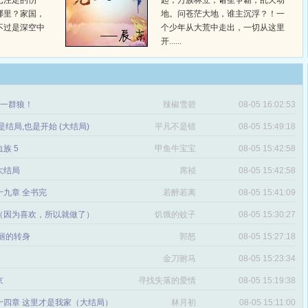
已注定的伤
起，万族林立，诸圣争霸，乱天动
哪里？家国，
地。问苍茫大地，谁主沉浮？！一
不过是深空中
个少年从大荒中走出，一切从这里
开......
章 一群狼！
辣椒雪碧
08-05 16:02:53
是结局,也是开始 (大结局)
平凡不是错
08-05 15:49:18
血族 5
甲鱼牛宝宝
08-05 15:42:58
 大结局
席祯
08-05 15:42:58
十九章 全书完
若醉若离
08-05 15:41:09
（因为喜欢，所以就做了）
饥饿的蚊子
08-05 15:30:27
丽的转身
郭怒
08-05 15:27:18
金刀驸马
08-05 15:23:34
京
寻找失落的爱情
08-05 15:19:38
十四章 这里才是我家（大结局）
林月初
08-05 15:11:00