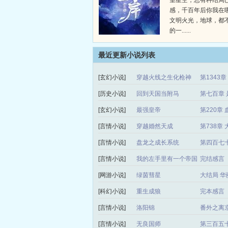
望星空，总有种结局
感，千百年后你我在
文明火光，地球，都
的一......
最近更新小说列表
[玄幻小说]
穿越火线之生化枪神
第1343
[历史小说]
回到天国当附马
第七百章 
[玄幻小说]
最强皇帝
第220章 
[言情小说]
穿越婚然天成
第738章
[言情小说]
盘龙之成长系统
第四百七
[言情小说]
我的左手里有一个帝国
完结感言
[网游小说]
绿茵彗星
大结局 华
[科幻小说]
重生成狼
完本感言
[言情小说]
洛阳锦
番外之离
[言情小说]
无良国师
第三百五