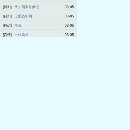
[科幻]
天才萌宝寻爹记
08-05
[科幻]
无限恐怖网
08-05
[科幻]
星爆
08-05
[言情]
一代枭雄
08-05
[科幻]
我靠修仙火遍全世界
08-04
[言情]
重回彼岸
08-04
[言情]
极品妖孽天王
08-04
[言情]
我的左手里有一个帝国
08-04
[历史]
我要做首辅
08-03
[言情]
小妖养成记
08-03
[言情]
这样恋着多喜欢
08-03
[玄幻]
魔道祖师爷
08-03
[言情]
重生之绝世冰仙
08-02
[科幻]
重生之恶后从良
08-02