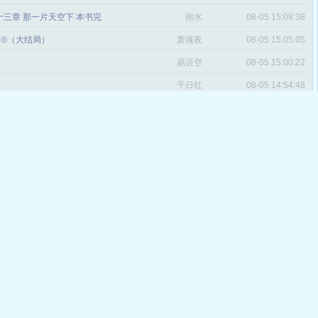
三章 那一片天空下 本书完
雨水
08-05 15:09:38
番外⑨（大结局）
萧魂夜
08-05 15:05:05
易语空
08-05 15:00:22
。
千日红
08-05 14:54:48
十七章 创世神（大结局）
诸葛烤肉
08-05 14:53:48
文_第一千零十四章大结局
殷小妍
08-05 14:48:47
五章 大结局
广林
08-05 11:57:33
章 番外 大明星X经纪人
楚若夕
08-04 15:10:21
 大结局
冷嗳迩
08-04 15:01:51
 大陆传奇【全文完】
曾经拥有的方向
08-04 13:42:57
感
遍地为王，中东记事
青史尽成灰
08-04 12:06:22
九十二章 遇见你是我的幸福（大结
赫连清雅
08-03 11:54:03
 大结局(拜谢各位书友了)
推高铁
08-03 11:41:10
说点感言（读者必看）
桃心然
08-03 11:40:27