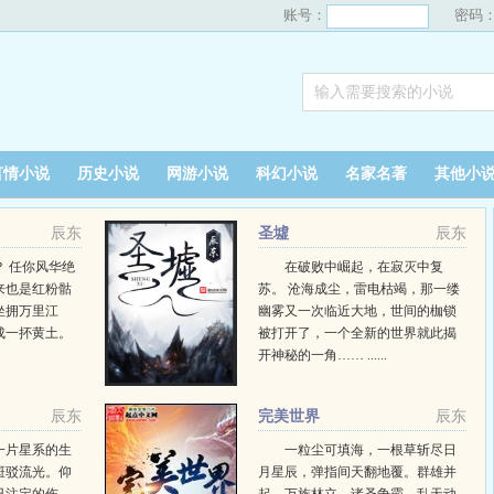
账号：
密码
言情小说
历史小说
网游小说
科幻小说
名家名著
其他小
辰东
圣墟
辰东
 任你风华绝
在破败中崛起，在寂灭中复
来也是红粉骷
苏。 沧海成尘，雷电枯竭，那一缕
坐拥万里江
幽雾又一次临近大地，世间的枷锁
成一抔黄土。
被打开了，一个全新的世界就此揭
开神秘的一角…… ......
辰东
完美世界
辰东
一片星系的生
一粒尘可填海，一根草斩尽日
斑驳流光。仰
月星辰，弹指间天翻地覆。群雄并