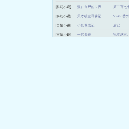
[科幻小说]
混在丧尸的世界
第二百七十
[科幻小说]
天才萌宝寻爹记
V249.
[言情小说]
小妖养成记
后记
[言情小说]
一代枭雄
完本感言
[科幻小说]
无限恐怖网
第三百一
[言情小说]
权少的豪门契约
正文 正
[科幻小说]
星爆
第二百零
[科幻小说]
我靠修仙火遍全世界
第1019
[言情小说]
重回彼岸
第三九三章
[言情小说]
极品妖孽天王
第946章
[历史小说]
我要做首辅
番外——
[玄幻小说]
异世神魔之倾尘御天
第一千零
局）
[玄幻小说]
魔道祖师爷
第929章
[言情小说]
这样恋着多喜欢
完结了，