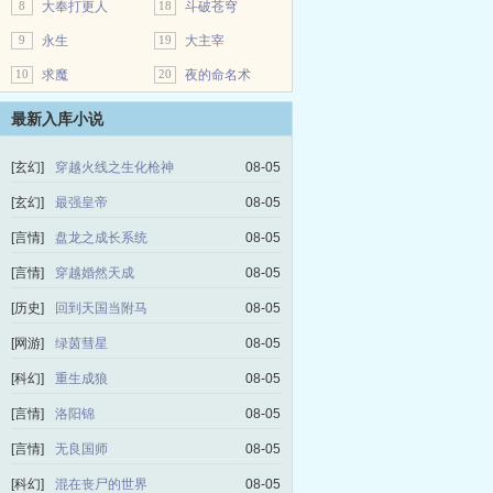
8
大奉打更人
18
斗破苍穹
9
永生
19
大主宰
10
求魔
20
夜的命名术
最新入库小说
[玄幻]
穿越火线之生化枪神
08-05
[玄幻]
最强皇帝
08-05
[言情]
盘龙之成长系统
08-05
[言情]
穿越婚然天成
08-05
[历史]
回到天国当附马
08-05
[网游]
绿茵彗星
08-05
[科幻]
重生成狼
08-05
[言情]
洛阳锦
08-05
[言情]
无良国师
08-05
[科幻]
混在丧尸的世界
08-05