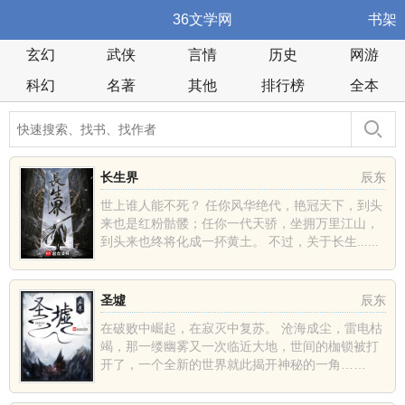
36文学网
书架
玄幻
武侠
言情
历史
网游
科幻
名著
其他
排行榜
全本
长生界
辰东
世上谁人能不死？ 任你风华绝代，艳冠天下，到头
来也是红粉骷髅；任你一代天骄，坐拥万里江山，
到头来也终将化成一抔黄土。 不过，关于长生......
圣墟
辰东
在破败中崛起，在寂灭中复苏。 沧海成尘，雷电枯
竭，那一缕幽雾又一次临近大地，世间的枷锁被打
开了，一个全新的世界就此揭开神秘的一角……
......