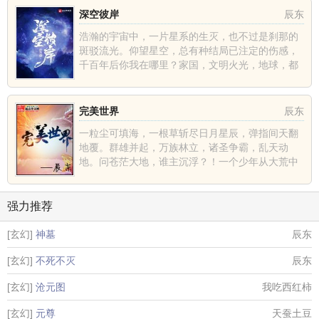
深空彼岸
辰东
浩瀚的宇宙中，一片星系的生灭，也不过是刹那的
斑驳流光。仰望星空，总有种结局已注定的伤感，
千百年后你我在哪里？家国，文明火光，地球，都
不过是深空中的一......
完美世界
辰东
一粒尘可填海，一根草斩尽日月星辰，弹指间天翻
地覆。群雄并起，万族林立，诸圣争霸，乱天动
地。问苍茫大地，谁主沉浮？！一个少年从大荒中
走出，一切从这里开......
强力推荐
[玄幻]
神墓
辰东
[玄幻]
不死不灭
辰东
[玄幻]
沧元图
我吃西红柿
[玄幻]
元尊
天蚕土豆