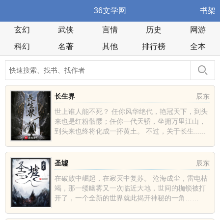
36文学网
书架
玄幻
武侠
言情
历史
网游
科幻
名著
其他
排行榜
全本
长生界
辰东
世上谁人能不死？ 任你风华绝代，艳冠天下，到头
来也是红粉骷髅；任你一代天骄，坐拥万里江山，
到头来也终将化成一抔黄土。 不过，关于长生......
圣墟
辰东
在破败中崛起，在寂灭中复苏。 沧海成尘，雷电枯
竭，那一缕幽雾又一次临近大地，世间的枷锁被打
开了，一个全新的世界就此揭开神秘的一角……
......