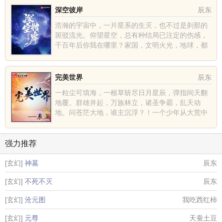
深空彼岸
辰东
浩瀚的宇宙中，一片星系的生灭，也不过是刹那的
斑驳流光。仰望星空，总有种结局已注定的伤感，
千百年后你我在哪里？家国，文明火光，地球，都
不过是深空中的一......
完美世界
辰东
一粒尘可填海，一根草斩尽日月星辰，弹指间天翻
地覆。群雄并起，万族林立，诸圣争霸，乱天动
地。问苍茫大地，谁主沉浮？！一个少年从大荒中
走出，一切从这里开......
强力推荐
[玄幻]
神墓
辰东
[玄幻]
不死不灭
辰东
[玄幻]
沧元图
我吃西红柿
[玄幻]
元尊
天蚕土豆