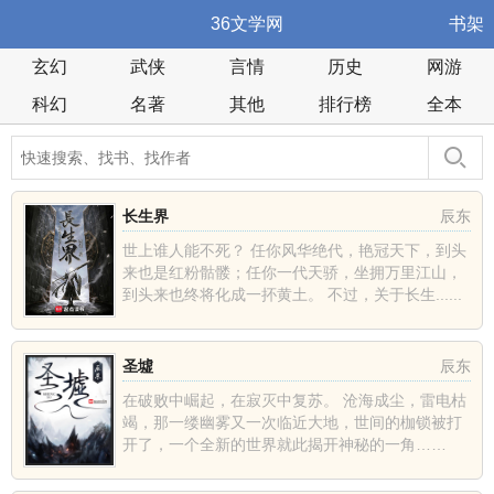
36文学网
书架
玄幻
武侠
言情
历史
网游
科幻
名著
其他
排行榜
全本
长生界
辰东
世上谁人能不死？ 任你风华绝代，艳冠天下，到头
来也是红粉骷髅；任你一代天骄，坐拥万里江山，
到头来也终将化成一抔黄土。 不过，关于长生......
圣墟
辰东
在破败中崛起，在寂灭中复苏。 沧海成尘，雷电枯
竭，那一缕幽雾又一次临近大地，世间的枷锁被打
开了，一个全新的世界就此揭开神秘的一角……
......