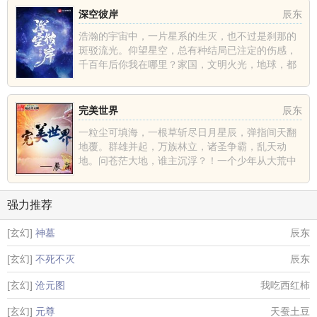
深空彼岸
辰东
浩瀚的宇宙中，一片星系的生灭，也不过是刹那的
斑驳流光。仰望星空，总有种结局已注定的伤感，
千百年后你我在哪里？家国，文明火光，地球，都
不过是深空中的一......
完美世界
辰东
一粒尘可填海，一根草斩尽日月星辰，弹指间天翻
地覆。群雄并起，万族林立，诸圣争霸，乱天动
地。问苍茫大地，谁主沉浮？！一个少年从大荒中
走出，一切从这里开......
强力推荐
[玄幻]
神墓
辰东
[玄幻]
不死不灭
辰东
[玄幻]
沧元图
我吃西红柿
[玄幻]
元尊
天蚕土豆