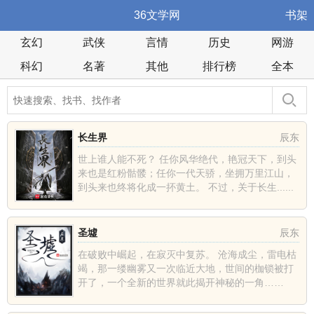
36文学网
书架
玄幻
武侠
言情
历史
网游
科幻
名著
其他
排行榜
全本
长生界
辰东
世上谁人能不死？ 任你风华绝代，艳冠天下，到头
来也是红粉骷髅；任你一代天骄，坐拥万里江山，
到头来也终将化成一抔黄土。 不过，关于长生......
圣墟
辰东
在破败中崛起，在寂灭中复苏。 沧海成尘，雷电枯
竭，那一缕幽雾又一次临近大地，世间的枷锁被打
开了，一个全新的世界就此揭开神秘的一角……
......