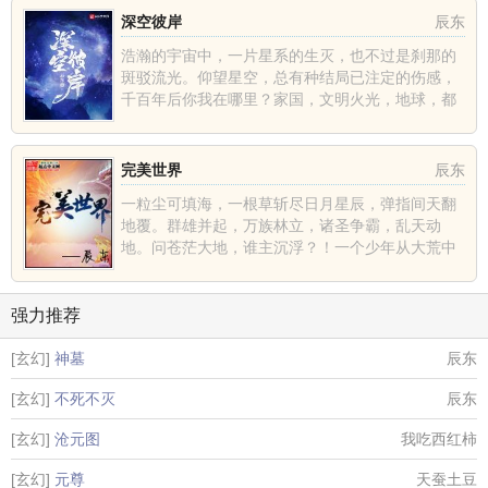
深空彼岸
辰东
浩瀚的宇宙中，一片星系的生灭，也不过是刹那的
斑驳流光。仰望星空，总有种结局已注定的伤感，
千百年后你我在哪里？家国，文明火光，地球，都
不过是深空中的一......
完美世界
辰东
一粒尘可填海，一根草斩尽日月星辰，弹指间天翻
地覆。群雄并起，万族林立，诸圣争霸，乱天动
地。问苍茫大地，谁主沉浮？！一个少年从大荒中
走出，一切从这里开......
强力推荐
[玄幻]
神墓
辰东
[玄幻]
不死不灭
辰东
[玄幻]
沧元图
我吃西红柿
[玄幻]
元尊
天蚕土豆