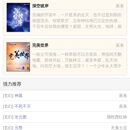
深空彼岸
辰东
浩瀚的宇宙中，一片星系的生灭，也不过是刹那的
斑驳流光。仰望星空，总有种结局已注定的伤感，
千百年后你我在哪里？家国，文明火光，地球，都
不过是深空中的一......
完美世界
辰东
一粒尘可填海，一根草斩尽日月星辰，弹指间天翻
地覆。群雄并起，万族林立，诸圣争霸，乱天动
地。问苍茫大地，谁主沉浮？！一个少年从大荒中
走出，一切从这里开......
强力推荐
[玄幻]
神墓
辰东
[玄幻]
不死不灭
辰东
[玄幻]
沧元图
我吃西红柿
[玄幻]
元尊
天蚕土豆