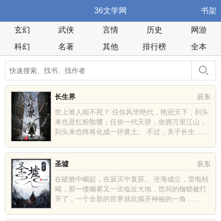
36文学网
书架
玄幻
武侠
言情
历史
网游
科幻
名著
其他
排行榜
全本
长生界
辰东
世上谁人能不死？ 任你风华绝代，艳冠天下，到头
来也是红粉骷髅；任你一代天骄，坐拥万里江山，
到头来也终将化成一抔黄土。 不过，关于长生......
圣墟
辰东
在破败中崛起，在寂灭中复苏。 沧海成尘，雷电枯
竭，那一缕幽雾又一次临近大地，世间的枷锁被打
开了，一个全新的世界就此揭开神秘的一角……
......