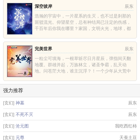
深空彼岸
辰东
浩瀚的宇宙中，一片星系的生灭，也不过是刹那的
斑驳流光。仰望星空，总有种结局已注定的伤感，
千百年后你我在哪里？家国，文明火光，地球，都
不过是深空中的一......
完美世界
辰东
一粒尘可填海，一根草斩尽日月星辰，弹指间天翻
地覆。群雄并起，万族林立，诸圣争霸，乱天动
地。问苍茫大地，谁主沉浮？！一个少年从大荒中
走出，一切从这里开......
强力推荐
[玄幻]
神墓
辰东
[玄幻]
不死不灭
辰东
[玄幻]
沧元图
我吃西红柿
[玄幻]
元尊
天蚕土豆