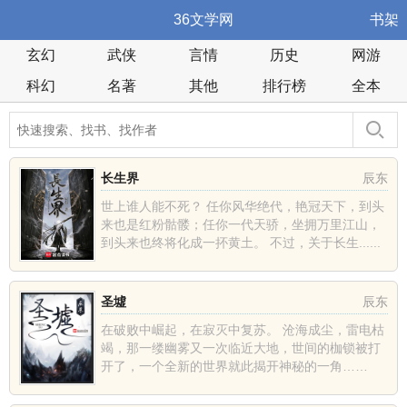
36文学网
书架
玄幻
武侠
言情
历史
网游
科幻
名著
其他
排行榜
全本
长生界
辰东
世上谁人能不死？ 任你风华绝代，艳冠天下，到头
来也是红粉骷髅；任你一代天骄，坐拥万里江山，
到头来也终将化成一抔黄土。 不过，关于长生......
圣墟
辰东
在破败中崛起，在寂灭中复苏。 沧海成尘，雷电枯
竭，那一缕幽雾又一次临近大地，世间的枷锁被打
开了，一个全新的世界就此揭开神秘的一角……
......