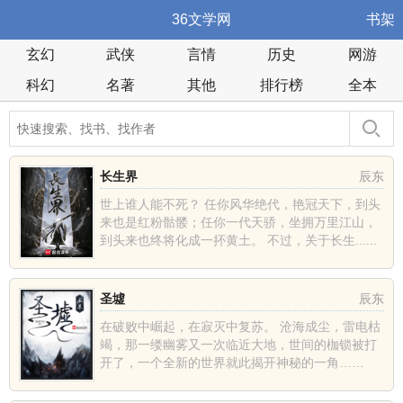
36文学网
书架
玄幻
武侠
言情
历史
网游
科幻
名著
其他
排行榜
全本
长生界
辰东
世上谁人能不死？ 任你风华绝代，艳冠天下，到头
来也是红粉骷髅；任你一代天骄，坐拥万里江山，
到头来也终将化成一抔黄土。 不过，关于长生......
圣墟
辰东
在破败中崛起，在寂灭中复苏。 沧海成尘，雷电枯
竭，那一缕幽雾又一次临近大地，世间的枷锁被打
开了，一个全新的世界就此揭开神秘的一角……
......