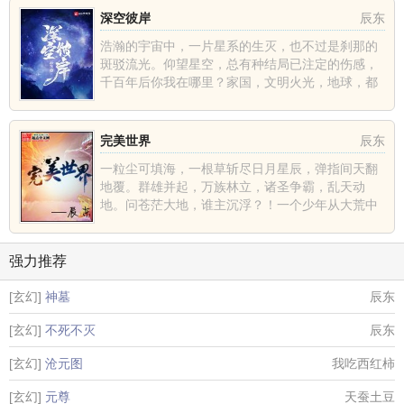
深空彼岸
辰东
浩瀚的宇宙中，一片星系的生灭，也不过是刹那的
斑驳流光。仰望星空，总有种结局已注定的伤感，
千百年后你我在哪里？家国，文明火光，地球，都
不过是深空中的一......
完美世界
辰东
一粒尘可填海，一根草斩尽日月星辰，弹指间天翻
地覆。群雄并起，万族林立，诸圣争霸，乱天动
地。问苍茫大地，谁主沉浮？！一个少年从大荒中
走出，一切从这里开......
强力推荐
[玄幻]
神墓
辰东
[玄幻]
不死不灭
辰东
[玄幻]
沧元图
我吃西红柿
[玄幻]
元尊
天蚕土豆