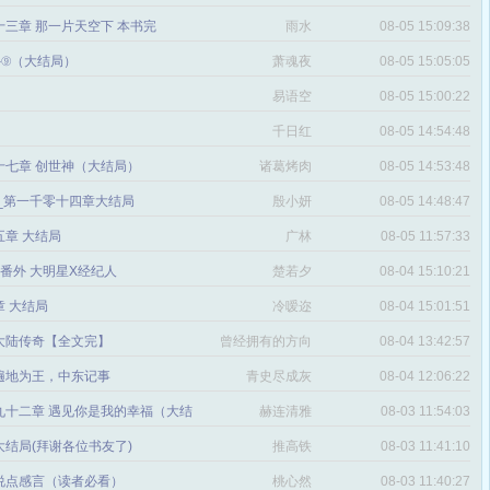
三章 那一片天空下 本书完
雨水
08-05 15:09:38
番外⑨（大结局）
萧魂夜
08-05 15:05:05
易语空
08-05 15:00:22
。
千日红
08-05 14:54:48
十七章 创世神（大结局）
诸葛烤肉
08-05 14:53:48
文_第一千零十四章大结局
殷小妍
08-05 14:48:47
五章 大结局
广林
08-05 11:57:33
章 番外 大明星X经纪人
楚若夕
08-04 15:10:21
 大结局
冷嗳迩
08-04 15:01:51
 大陆传奇【全文完】
曾经拥有的方向
08-04 13:42:57
感
遍地为王，中东记事
青史尽成灰
08-04 12:06:22
九十二章 遇见你是我的幸福（大结
赫连清雅
08-03 11:54:03
 大结局(拜谢各位书友了)
推高铁
08-03 11:41:10
说点感言（读者必看）
桃心然
08-03 11:40:27