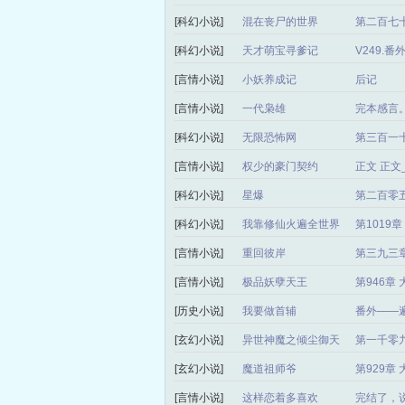
[科幻小说]
混在丧尸的世界
第二百七十
[科幻小说]
天才萌宝寻爹记
V249.
[言情小说]
小妖养成记
后记
[言情小说]
一代枭雄
完本感言
[科幻小说]
无限恐怖网
第三百一
[言情小说]
权少的豪门契约
正文 正
[科幻小说]
星爆
第二百零
[科幻小说]
我靠修仙火遍全世界
第1019
[言情小说]
重回彼岸
第三九三章
[言情小说]
极品妖孽天王
第946章
[历史小说]
我要做首辅
番外——
[玄幻小说]
异世神魔之倾尘御天
第一千零
局）
[玄幻小说]
魔道祖师爷
第929章
[言情小说]
这样恋着多喜欢
完结了，