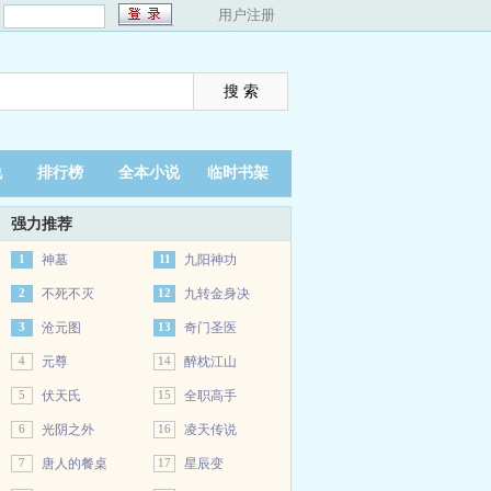
：
用户注册
说
排行榜
全本小说
临时书架
强力推荐
1
神墓
11
九阳神功
2
不死不灭
12
九转金身决
3
沧元图
13
奇门圣医
4
元尊
14
醉枕江山
5
伏天氏
15
全职高手
6
光阴之外
16
凌天传说
7
唐人的餐桌
17
星辰变