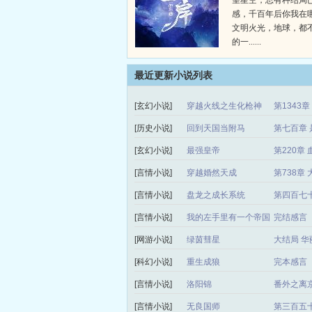
望星空，总有种结局
感，千百年后你我在
文明火光，地球，都
的一......
最近更新小说列表
[玄幻小说]
穿越火线之生化枪神
第1343
[历史小说]
回到天国当附马
第七百章 
[玄幻小说]
最强皇帝
第220章 
[言情小说]
穿越婚然天成
第738章
[言情小说]
盘龙之成长系统
第四百七
[言情小说]
我的左手里有一个帝国
完结感言
[网游小说]
绿茵彗星
大结局 华
[科幻小说]
重生成狼
完本感言
[言情小说]
洛阳锦
番外之离
[言情小说]
无良国师
第三百五