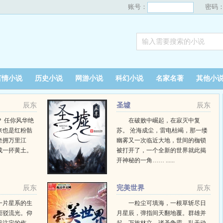
账号：
密码
言情小说
历史小说
网游小说
科幻小说
名家名著
其他小
辰东
圣墟
辰东
 任你风华绝
在破败中崛起，在寂灭中复
来也是红粉骷
苏。 沧海成尘，雷电枯竭，那一缕
坐拥万里江
幽雾又一次临近大地，世间的枷锁
成一抔黄土。
被打开了，一个全新的世界就此揭
开神秘的一角…… ......
辰东
完美世界
辰东
一片星系的生
一粒尘可填海，一根草斩尽日
斑驳流光。仰
月星辰，弹指间天翻地覆。群雄并