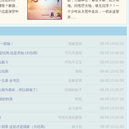
已注定的伤
起，万族林立，诸圣争霸，乱天动
哪里？家国，
地。问苍茫大地，谁主沉浮？！一
不过是深空中
个少年从大荒中走出，一切从这里
开......
章 一群狼！
辣椒雪碧
08-05 16:02:53
是结局,也是开始 (大结局)
平凡不是错
08-05 15:49:18
血族 5
甲鱼牛宝宝
08-05 15:42:58
 大结局
席祯
08-05 15:42:58
十九章 全书完
若醉若离
08-05 15:41:09
（因为喜欢，所以就做了）
饥饿的蚊子
08-05 15:30:27
丽的转身
郭怒
08-05 15:27:18
金刀驸马
08-05 15:23:34
京
寻找失落的爱情
08-05 15:19:38
十四章 这里才是我家（大结局）
林月初
08-05 15:11:00