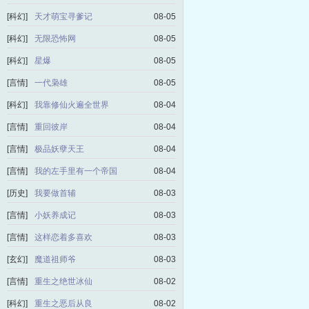
[科幻]
天才萌宝寻爹记
08-05
[科幻]
无限恐怖网
08-05
[科幻]
星爆
08-05
[言情]
一代枭雄
08-05
[科幻]
我靠修仙火遍全世界
08-04
[言情]
重回彼岸
08-04
[言情]
极品妖孽天王
08-04
[言情]
我的左手里有一个帝国
08-04
[历史]
我要做首辅
08-03
[言情]
小妖养成记
08-03
[言情]
这样恋着多喜欢
08-03
[玄幻]
魔道祖师爷
08-03
[言情]
重生之绝世冰仙
08-02
[科幻]
重生之恶后从良
08-02