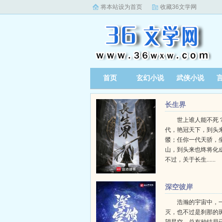
将本站设为首页
收藏36文学网
首页
玄幻小说
武侠小说
长生界
世上谁人能不死？
代，艳冠天下，到头
髅；任你一代天骄，
山，到头来也终将化
不过，关于长生......
深空彼岸
浩瀚的宇宙中，
灭，也不过是刹那的