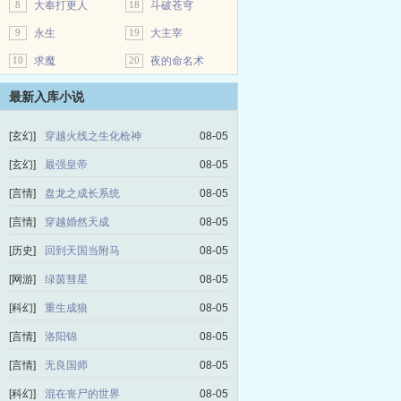
8
大奉打更人
18
斗破苍穹
9
永生
19
大主宰
10
求魔
20
夜的命名术
最新入库小说
[玄幻]
穿越火线之生化枪神
08-05
[玄幻]
最强皇帝
08-05
[言情]
盘龙之成长系统
08-05
[言情]
穿越婚然天成
08-05
[历史]
回到天国当附马
08-05
[网游]
绿茵彗星
08-05
[科幻]
重生成狼
08-05
[言情]
洛阳锦
08-05
[言情]
无良国师
08-05
[科幻]
混在丧尸的世界
08-05