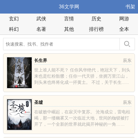
36文学网
书架
玄幻
武侠
言情
历史
网游
科幻
名著
其他
排行榜
全本
长生界
辰东
世上谁人能不死？ 任你风华绝代，艳冠天下，到头
来也是红粉骷髅；任你一代天骄，坐拥万里江山，
到头来也终将化成一抔黄土。 不过，关于长生......
圣墟
辰东
在破败中崛起，在寂灭中复苏。 沧海成尘，雷电枯
竭，那一缕幽雾又一次临近大地，世间的枷锁被打
开了，一个全新的世界就此揭开神秘的一角……
......