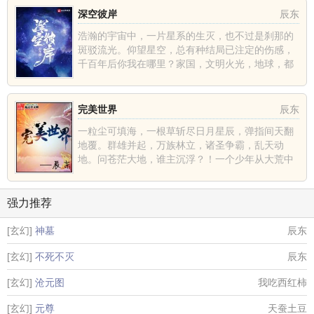
深空彼岸
辰东
浩瀚的宇宙中，一片星系的生灭，也不过是刹那的
斑驳流光。仰望星空，总有种结局已注定的伤感，
千百年后你我在哪里？家国，文明火光，地球，都
不过是深空中的一......
完美世界
辰东
一粒尘可填海，一根草斩尽日月星辰，弹指间天翻
地覆。群雄并起，万族林立，诸圣争霸，乱天动
地。问苍茫大地，谁主沉浮？！一个少年从大荒中
走出，一切从这里开......
强力推荐
[玄幻]
神墓
辰东
[玄幻]
不死不灭
辰东
[玄幻]
沧元图
我吃西红柿
[玄幻]
元尊
天蚕土豆