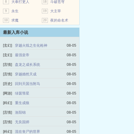
8
大奉打更人
18
斗破苍穹
9
永生
19
大主宰
10
求魔
20
夜的命名术
最新入库小说
[玄幻]
穿越火线之生化枪神
08-05
[玄幻]
最强皇帝
08-05
[言情]
盘龙之成长系统
08-05
[言情]
穿越婚然天成
08-05
[历史]
回到天国当附马
08-05
[网游]
绿茵彗星
08-05
[科幻]
重生成狼
08-05
[言情]
洛阳锦
08-05
[言情]
无良国师
08-05
[科幻]
混在丧尸的世界
08-05