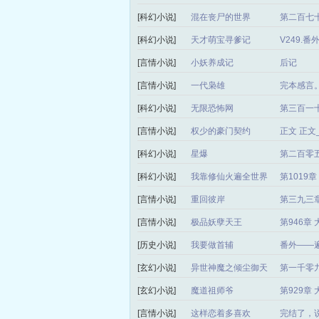
[科幻小说]
混在丧尸的世界
第二百七十
[科幻小说]
天才萌宝寻爹记
V249.
[言情小说]
小妖养成记
后记
[言情小说]
一代枭雄
完本感言
[科幻小说]
无限恐怖网
第三百一
[言情小说]
权少的豪门契约
正文 正
[科幻小说]
星爆
第二百零
[科幻小说]
我靠修仙火遍全世界
第1019
[言情小说]
重回彼岸
第三九三章
[言情小说]
极品妖孽天王
第946章
[历史小说]
我要做首辅
番外——
[玄幻小说]
异世神魔之倾尘御天
第一千零
局）
[玄幻小说]
魔道祖师爷
第929章
[言情小说]
这样恋着多喜欢
完结了，