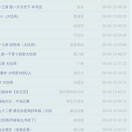
三章 那一片天空下 本书完
雨水
08-05 15:09:38
番外⑨（大结局）
萧魂夜
08-05 15:05:05
易语空
08-05 15:00:22
。
千日红
08-05 14:54:48
十七章 创世神（大结局）
诸葛烤肉
08-05 14:53:48
文_第一千零十四章大结局
殷小妍
08-05 14:48:47
五章 大结局
广林
08-05 11:57:33
章 番外 大明星X经纪人
楚若夕
08-04 15:10:21
 大结局
冷嗳迩
08-04 15:01:51
 大陆传奇【全文完】
曾经拥有的方向
08-04 13:42:57
感
遍地为王，中东记事
青史尽成灰
08-04 12:06:22
九十二章 遇见你是我的幸福（大结
赫连清雅
08-03 11:54:03
 大结局(拜谢各位书友了)
推高铁
08-03 11:41:10
说点感言（读者必看）
桃心然
08-03 11:40:27