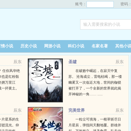
账号：
密码
言情小说
历史小说
网游小说
科幻小说
名家名著
其他小
辰东
圣墟
辰东
 任你风华绝
在破败中崛起，在寂灭中复
来也是红粉骷
苏。 沧海成尘，雷电枯竭，那一缕
坐拥万里江
幽雾又一次临近大地，世间的枷锁
成一抔黄土。
被打开了，一个全新的世界就此揭
开神秘的一角…… ......
辰东
完美世界
辰东
一片星系的生
一粒尘可填海，一根草斩尽日
斑驳流光。仰
月星辰，弹指间天翻地覆。群雄并