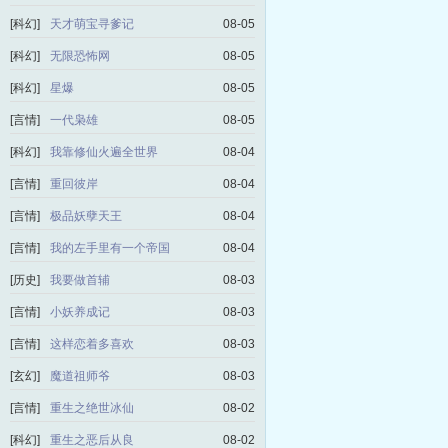
[科幻]
天才萌宝寻爹记
08-05
[科幻]
无限恐怖网
08-05
[科幻]
星爆
08-05
[言情]
一代枭雄
08-05
[科幻]
我靠修仙火遍全世界
08-04
[言情]
重回彼岸
08-04
[言情]
极品妖孽天王
08-04
[言情]
我的左手里有一个帝国
08-04
[历史]
我要做首辅
08-03
[言情]
小妖养成记
08-03
[言情]
这样恋着多喜欢
08-03
[玄幻]
魔道祖师爷
08-03
[言情]
重生之绝世冰仙
08-02
[科幻]
重生之恶后从良
08-02