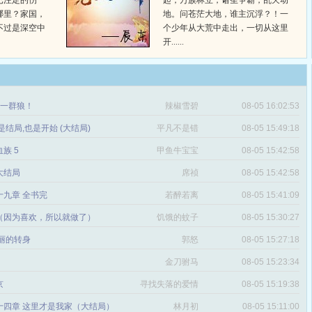
已注定的伤
起，万族林立，诸圣争霸，乱天动
哪里？家国，
地。问苍茫大地，谁主沉浮？！一
不过是深空中
个少年从大荒中走出，一切从这里
开......
章 一群狼！
辣椒雪碧
08-05 16:02:53
是结局,也是开始 (大结局)
平凡不是错
08-05 15:49:18
血族 5
甲鱼牛宝宝
08-05 15:42:58
 大结局
席祯
08-05 15:42:58
十九章 全书完
若醉若离
08-05 15:41:09
（因为喜欢，所以就做了）
饥饿的蚊子
08-05 15:30:27
丽的转身
郭怒
08-05 15:27:18
金刀驸马
08-05 15:23:34
京
寻找失落的爱情
08-05 15:19:38
十四章 这里才是我家（大结局）
林月初
08-05 15:11:00