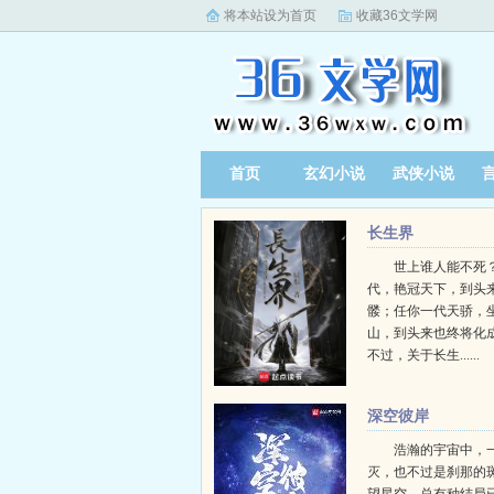
将本站设为首页
收藏36文学网
首页
玄幻小说
武侠小说
长生界
世上谁人能不死？
代，艳冠天下，到头
髅；任你一代天骄，
山，到头来也终将化
不过，关于长生......
深空彼岸
浩瀚的宇宙中，
灭，也不过是刹那的