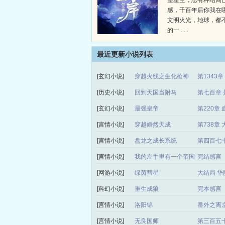
望星空，总有种结局
感，千百年后你我在
文明火光，地球，都
的一......
最近更新小说列表
[玄幻小说]
穿越火线之生化枪神
第1343
[历史小说]
回到天国当附马
第七百章 
[玄幻小说]
最强皇帝
第220章 
[言情小说]
穿越婚然天成
第738章
[言情小说]
盘龙之成长系统
第四百七
[言情小说]
我的左手里有一个帝国
完结感言
[网游小说]
绿茵彗星
大结局 华
[科幻小说]
重生成狼
完本感言
[言情小说]
洛阳锦
番外之离
[言情小说]
无良国师
第三百五