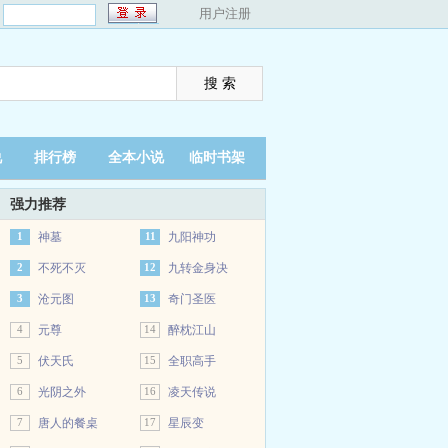
：
用户注册
说
排行榜
全本小说
临时书架
强力推荐
1
神墓
11
九阳神功
2
不死不灭
12
九转金身决
3
沧元图
13
奇门圣医
4
元尊
14
醉枕江山
5
伏天氏
15
全职高手
6
光阴之外
16
凌天传说
7
唐人的餐桌
17
星辰变