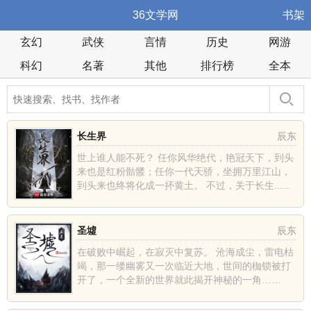
36文学网
书架
玄幻
武侠
言情
历史
网游
科幻
名著
其他
排行榜
全本
长生界
辰东
世上谁人能不死？ 任你风华绝代，艳冠天下，到头
来也是红粉骷髅；任你一代天骄，坐拥万里江山，
到头来也终将化成一抔黄土。 不过，关于长生......
圣墟
辰东
在破败中崛起，在寂灭中复苏。 沧海成尘，雷电枯
竭，那一缕幽雾又一次临近大地，世间的枷锁被打
开了，一个全新的世界就此揭开神秘的一角……
......