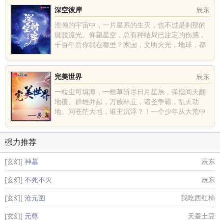
深空彼岸
辰东
浩瀚的宇宙中，一片星系的生灭，也不过是刹那的
斑驳流光。仰望星空，总有种结局已注定的伤感，
千百年后你我在哪里？家国，文明火光，地球，都
不过是深空中的一......
完美世界
辰东
一粒尘可填海，一根草斩尽日月星辰，弹指间天翻
地覆。群雄并起，万族林立，诸圣争霸，乱天动
地。问苍茫大地，谁主沉浮？！一个少年从大荒中
走出，一切从这里开......
强力推荐
[玄幻]
神墓
辰东
[玄幻]
不死不灭
辰东
[玄幻]
沧元图
我吃西红柿
[玄幻]
元尊
天蚕土豆