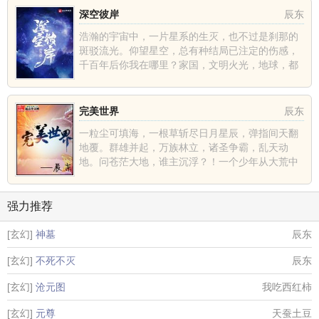
深空彼岸
辰东
浩瀚的宇宙中，一片星系的生灭，也不过是刹那的
斑驳流光。仰望星空，总有种结局已注定的伤感，
千百年后你我在哪里？家国，文明火光，地球，都
不过是深空中的一......
完美世界
辰东
一粒尘可填海，一根草斩尽日月星辰，弹指间天翻
地覆。群雄并起，万族林立，诸圣争霸，乱天动
地。问苍茫大地，谁主沉浮？！一个少年从大荒中
走出，一切从这里开......
强力推荐
[玄幻]
神墓
辰东
[玄幻]
不死不灭
辰东
[玄幻]
沧元图
我吃西红柿
[玄幻]
元尊
天蚕土豆