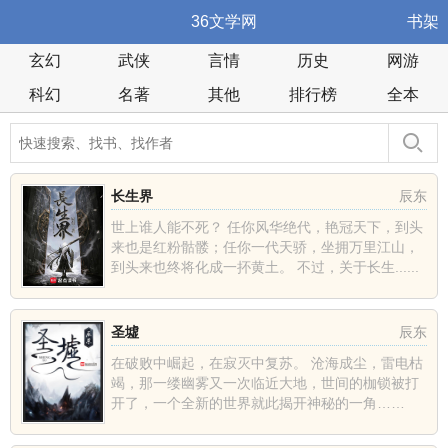
36文学网
书架
玄幻
武侠
言情
历史
网游
科幻
名著
其他
排行榜
全本
长生界
辰东
世上谁人能不死？ 任你风华绝代，艳冠天下，到头
来也是红粉骷髅；任你一代天骄，坐拥万里江山，
到头来也终将化成一抔黄土。 不过，关于长生......
圣墟
辰东
在破败中崛起，在寂灭中复苏。 沧海成尘，雷电枯
竭，那一缕幽雾又一次临近大地，世间的枷锁被打
开了，一个全新的世界就此揭开神秘的一角……
......