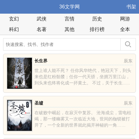
36文学网
书架
玄幻
武侠
言情
历史
网游
科幻
名著
其他
排行榜
全本
长生界
辰东
世上谁人能不死？ 任你风华绝代，艳冠天下，到头
来也是红粉骷髅；任你一代天骄，坐拥万里江山，
到头来也终将化成一抔黄土。 不过，关于长生......
圣墟
辰东
在破败中崛起，在寂灭中复苏。 沧海成尘，雷电枯
竭，那一缕幽雾又一次临近大地，世间的枷锁被打
开了，一个全新的世界就此揭开神秘的一角……
......