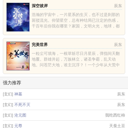
深空彼岸
辰东
浩瀚的宇宙中，一片星系的生灭，也不过是刹那的
斑驳流光。仰望星空，总有种结局已注定的伤感，
千百年后你我在哪里？家国，文明火光，地球，都
不过是深空中的一......
完美世界
辰东
一粒尘可填海，一根草斩尽日月星辰，弹指间天翻
地覆。群雄并起，万族林立，诸圣争霸，乱天动
地。问苍茫大地，谁主沉浮？！一个少年从大荒中
走出，一切从这里开......
强力推荐
[玄幻]
神墓
辰东
[玄幻]
不死不灭
辰东
[玄幻]
沧元图
我吃西红柿
[玄幻]
元尊
天蚕土豆