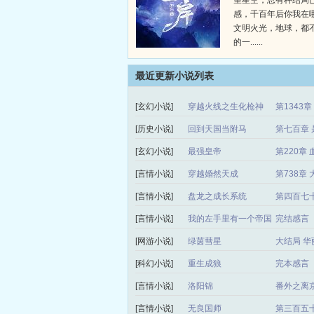
望星空，总有种结局
感，千百年后你我在
文明火光，地球，都
的一......
最近更新小说列表
[玄幻小说]
穿越火线之生化枪神
第1343
[历史小说]
回到天国当附马
第七百章 
[玄幻小说]
最强皇帝
第220章 
[言情小说]
穿越婚然天成
第738章
[言情小说]
盘龙之成长系统
第四百七
[言情小说]
我的左手里有一个帝国
完结感言
[网游小说]
绿茵彗星
大结局 华
[科幻小说]
重生成狼
完本感言
[言情小说]
洛阳锦
番外之离
[言情小说]
无良国师
第三百五