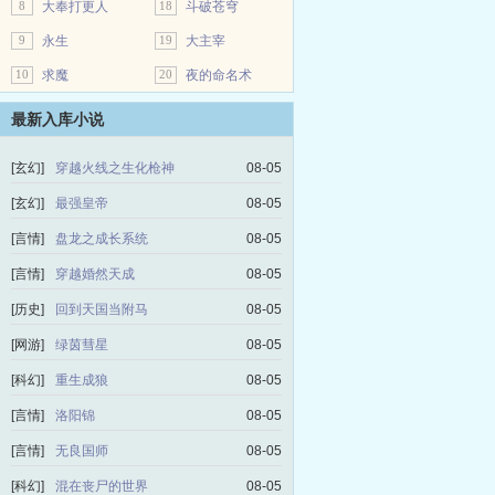
8
大奉打更人
18
斗破苍穹
9
永生
19
大主宰
10
求魔
20
夜的命名术
最新入库小说
[玄幻]
穿越火线之生化枪神
08-05
[玄幻]
最强皇帝
08-05
[言情]
盘龙之成长系统
08-05
[言情]
穿越婚然天成
08-05
[历史]
回到天国当附马
08-05
[网游]
绿茵彗星
08-05
[科幻]
重生成狼
08-05
[言情]
洛阳锦
08-05
[言情]
无良国师
08-05
[科幻]
混在丧尸的世界
08-05