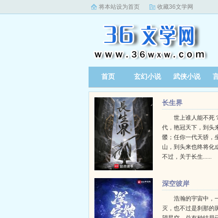
将本站设为首页
收藏36文学网
首页
玄幻小说
武侠小说
长生界
世上谁人能不死？
代，艳冠天下，到头
髅；任你一代天骄，
山，到头来也终将化
不过，关于长生......
深空彼岸
浩瀚的宇宙中，
灭，也不过是刹那的