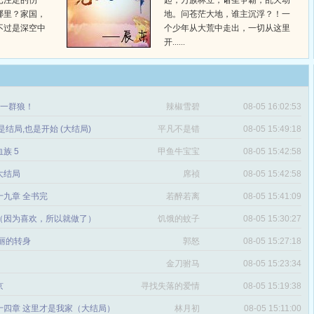
已注定的伤
起，万族林立，诸圣争霸，乱天动
哪里？家国，
地。问苍茫大地，谁主沉浮？！一
不过是深空中
个少年从大荒中走出，一切从这里
开......
章 一群狼！
辣椒雪碧
08-05 16:02:53
是结局,也是开始 (大结局)
平凡不是错
08-05 15:49:18
血族 5
甲鱼牛宝宝
08-05 15:42:58
 大结局
席祯
08-05 15:42:58
十九章 全书完
若醉若离
08-05 15:41:09
（因为喜欢，所以就做了）
饥饿的蚊子
08-05 15:30:27
丽的转身
郭怒
08-05 15:27:18
金刀驸马
08-05 15:23:34
京
寻找失落的爱情
08-05 15:19:38
十四章 这里才是我家（大结局）
林月初
08-05 15:11:00