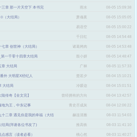
三章 那一片天空下 本书完
雨水
08-05 15:09:38
番外⑨（大结局）
萧魂夜
08-05 15:05:05
易语空
08-05 15:00:22
。
千日红
08-05 14:54:48
十七章 创世神（大结局）
诸葛烤肉
08-05 14:53:48
文_第一千零十四章大结局
殷小妍
08-05 14:48:47
五章 大结局
广林
08-05 11:57:33
章 番外 大明星X经纪人
楚若夕
08-04 15:10:21
 大结局
冷嗳迩
08-04 15:01:51
 大陆传奇【全文完】
曾经拥有的方向
08-04 13:42:57
感
遍地为王，中东记事
青史尽成灰
08-04 12:06:22
九十二章 遇见你是我的幸福（大结
赫连清雅
08-03 11:54:03
 大结局(拜谢各位书友了)
推高铁
08-03 11:41:10
说点感言（读者必看）
桃心然
08-03 11:40:27