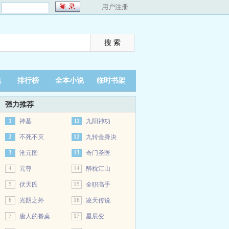
：
用户注册
说
排行榜
全本小说
临时书架
强力推荐
1
神墓
11
九阳神功
2
不死不灭
12
九转金身决
3
沧元图
13
奇门圣医
4
元尊
14
醉枕江山
5
伏天氏
15
全职高手
6
光阴之外
16
凌天传说
7
唐人的餐桌
17
星辰变