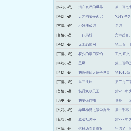
[科幻小说]
混在丧尸的世界
第二百七十
[科幻小说]
天才萌宝寻爹记
V249.
[言情小说]
小妖养成记
后记
[言情小说]
一代枭雄
完本感言
[科幻小说]
无限恐怖网
第三百一
[言情小说]
权少的豪门契约
正文 正
[科幻小说]
星爆
第二百零
[科幻小说]
我靠修仙火遍全世界
第1019
[言情小说]
重回彼岸
第三九三章
[言情小说]
极品妖孽天王
第946章
[历史小说]
我要做首辅
番外——
[玄幻小说]
异世神魔之倾尘御天
第一千零
局）
[玄幻小说]
魔道祖师爷
第929章
[言情小说]
这样恋着多喜欢
完结了，