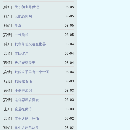
[科幻]
天才萌宝寻爹记
08-05
[科幻]
无限恐怖网
08-05
[科幻]
星爆
08-05
[言情]
一代枭雄
08-05
[科幻]
我靠修仙火遍全世界
08-04
[言情]
重回彼岸
08-04
[言情]
极品妖孽天王
08-04
[言情]
我的左手里有一个帝国
08-04
[历史]
我要做首辅
08-03
[言情]
小妖养成记
08-03
[言情]
这样恋着多喜欢
08-03
[玄幻]
魔道祖师爷
08-03
[言情]
重生之绝世冰仙
08-02
[科幻]
重生之恶后从良
08-02