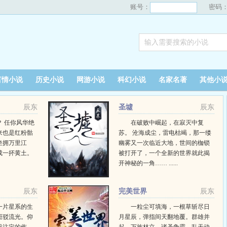
账号：
密码
言情小说
历史小说
网游小说
科幻小说
名家名著
其他小
辰东
圣墟
辰东
 任你风华绝
在破败中崛起，在寂灭中复
来也是红粉骷
苏。 沧海成尘，雷电枯竭，那一缕
坐拥万里江
幽雾又一次临近大地，世间的枷锁
成一抔黄土。
被打开了，一个全新的世界就此揭
开神秘的一角…… ......
辰东
完美世界
辰东
一片星系的生
一粒尘可填海，一根草斩尽日
斑驳流光。仰
月星辰，弹指间天翻地覆。群雄并