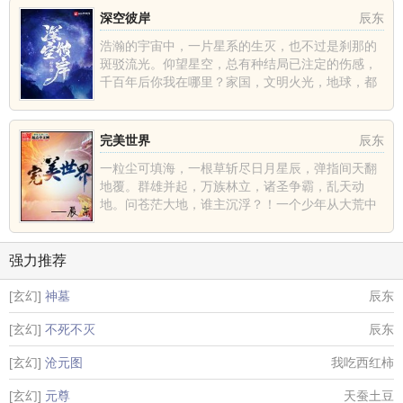
深空彼岸
辰东
浩瀚的宇宙中，一片星系的生灭，也不过是刹那的
斑驳流光。仰望星空，总有种结局已注定的伤感，
千百年后你我在哪里？家国，文明火光，地球，都
不过是深空中的一......
完美世界
辰东
一粒尘可填海，一根草斩尽日月星辰，弹指间天翻
地覆。群雄并起，万族林立，诸圣争霸，乱天动
地。问苍茫大地，谁主沉浮？！一个少年从大荒中
走出，一切从这里开......
强力推荐
[玄幻]
神墓
辰东
[玄幻]
不死不灭
辰东
[玄幻]
沧元图
我吃西红柿
[玄幻]
元尊
天蚕土豆