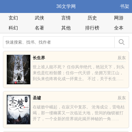
36文学网
书架
玄幻
武侠
言情
历史
网游
科幻
名著
其他
排行榜
全本
长生界
辰东
世上谁人能不死？ 任你风华绝代，艳冠天下，到头
来也是红粉骷髅；任你一代天骄，坐拥万里江山，
到头来也终将化成一抔黄土。 不过，关于长生......
圣墟
辰东
在破败中崛起，在寂灭中复苏。 沧海成尘，雷电枯
竭，那一缕幽雾又一次临近大地，世间的枷锁被打
开了，一个全新的世界就此揭开神秘的一角……
......