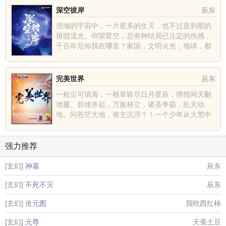
深空彼岸
辰东
浩瀚的宇宙中，一片星系的生灭，也不过是刹那的
斑驳流光。仰望星空，总有种结局已注定的伤感，
千百年后你我在哪里？家国，文明火光，地球，都
不过是深空中的一......
完美世界
辰东
一粒尘可填海，一根草斩尽日月星辰，弹指间天翻
地覆。群雄并起，万族林立，诸圣争霸，乱天动
地。问苍茫大地，谁主沉浮？！一个少年从大荒中
走出，一切从这里开......
强力推荐
[玄幻]
神墓
辰东
[玄幻]
不死不灭
辰东
[玄幻]
沧元图
我吃西红柿
[玄幻]
元尊
天蚕土豆