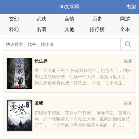
36文学网
书架
玄幻
武侠
言情
历史
网游
科幻
名著
其他
排行榜
全本
长生界
辰东
世上谁人能不死？ 任你风华绝代，艳冠天下，到头
来也是红粉骷髅；任你一代天骄，坐拥万里江山，
到头来也终将化成一抔黄土。 不过，关于长生......
圣墟
辰东
在破败中崛起，在寂灭中复苏。 沧海成尘，雷电枯
竭，那一缕幽雾又一次临近大地，世间的枷锁被打
开了，一个全新的世界就此揭开神秘的一角……
......