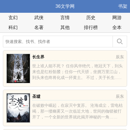
36文学网
书架
玄幻
武侠
言情
历史
网游
科幻
名著
其他
排行榜
全本
长生界
辰东
世上谁人能不死？ 任你风华绝代，艳冠天下，到头
来也是红粉骷髅；任你一代天骄，坐拥万里江山，
到头来也终将化成一抔黄土。 不过，关于长生......
圣墟
辰东
在破败中崛起，在寂灭中复苏。 沧海成尘，雷电枯
竭，那一缕幽雾又一次临近大地，世间的枷锁被打
开了，一个全新的世界就此揭开神秘的一角……
......