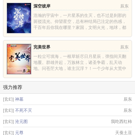
深空彼岸
辰东
浩瀚的宇宙中，一片星系的生灭，也不过是刹那的
斑驳流光。仰望星空，总有种结局已注定的伤感，
千百年后你我在哪里？家国，文明火光，地球，都
不过是深空中的一......
完美世界
辰东
一粒尘可填海，一根草斩尽日月星辰，弹指间天翻
地覆。群雄并起，万族林立，诸圣争霸，乱天动
地。问苍茫大地，谁主沉浮？！一个少年从大荒中
走出，一切从这里开......
强力推荐
[玄幻]
神墓
辰东
[玄幻]
不死不灭
辰东
[玄幻]
沧元图
我吃西红柿
[玄幻]
元尊
天蚕土豆