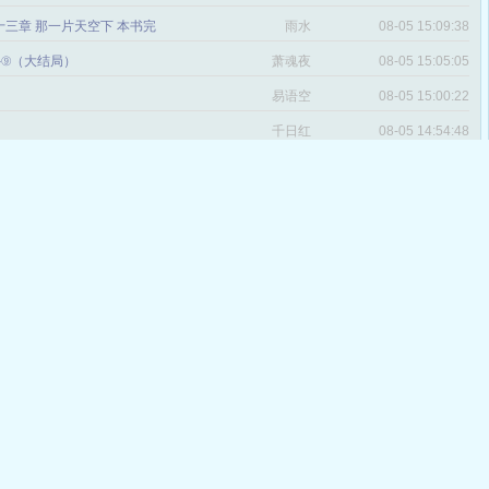
三章 那一片天空下 本书完
雨水
08-05 15:09:38
番外⑨（大结局）
萧魂夜
08-05 15:05:05
易语空
08-05 15:00:22
。
千日红
08-05 14:54:48
十七章 创世神（大结局）
诸葛烤肉
08-05 14:53:48
文_第一千零十四章大结局
殷小妍
08-05 14:48:47
五章 大结局
广林
08-05 11:57:33
章 番外 大明星X经纪人
楚若夕
08-04 15:10:21
 大结局
冷嗳迩
08-04 15:01:51
 大陆传奇【全文完】
曾经拥有的方向
08-04 13:42:57
感
遍地为王，中东记事
青史尽成灰
08-04 12:06:22
九十二章 遇见你是我的幸福（大结
赫连清雅
08-03 11:54:03
 大结局(拜谢各位书友了)
推高铁
08-03 11:41:10
说点感言（读者必看）
桃心然
08-03 11:40:27