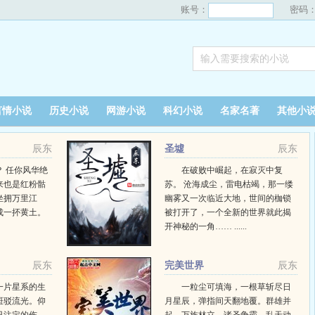
账号：
密码
言情小说
历史小说
网游小说
科幻小说
名家名著
其他小
辰东
圣墟
辰东
 任你风华绝
在破败中崛起，在寂灭中复
来也是红粉骷
苏。 沧海成尘，雷电枯竭，那一缕
坐拥万里江
幽雾又一次临近大地，世间的枷锁
成一抔黄土。
被打开了，一个全新的世界就此揭
开神秘的一角…… ......
辰东
完美世界
辰东
一片星系的生
一粒尘可填海，一根草斩尽日
斑驳流光。仰
月星辰，弹指间天翻地覆。群雄并