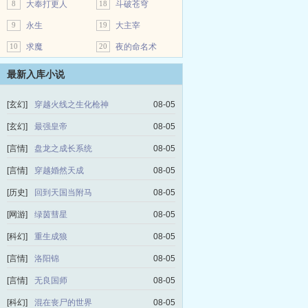
8
大奉打更人
18
斗破苍穹
9
永生
19
大主宰
10
求魔
20
夜的命名术
最新入库小说
[玄幻]
穿越火线之生化枪神
08-05
[玄幻]
最强皇帝
08-05
[言情]
盘龙之成长系统
08-05
[言情]
穿越婚然天成
08-05
[历史]
回到天国当附马
08-05
[网游]
绿茵彗星
08-05
[科幻]
重生成狼
08-05
[言情]
洛阳锦
08-05
[言情]
无良国师
08-05
[科幻]
混在丧尸的世界
08-05