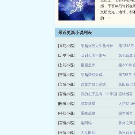
望星空，总有种结局
感，千百年后你我在
文明火光，地球，都
的一......
最近更新小说列表
[玄幻小说]
穿越火线之生化枪神
第1343
[历史小说]
回到天国当附马
第七百章 
[玄幻小说]
最强皇帝
第220章 
[言情小说]
穿越婚然天成
第738章
[言情小说]
盘龙之成长系统
第四百七
[言情小说]
我的左手里有一个帝国
完结感言
[网游小说]
绿茵彗星
大结局 华
[科幻小说]
重生成狼
完本感言
[言情小说]
洛阳锦
番外之离
[言情小说]
无良国师
第三百五