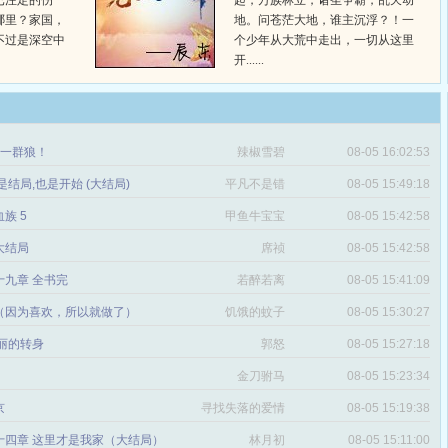
已注定的伤
起，万族林立，诸圣争霸，乱天动
哪里？家国，
地。问苍茫大地，谁主沉浮？！一
不过是深空中
个少年从大荒中走出，一切从这里
开......
章 一群狼！
辣椒雪碧
08-05 16:02:53
是结局,也是开始 (大结局)
平凡不是错
08-05 15:49:18
血族 5
甲鱼牛宝宝
08-05 15:42:58
 大结局
席祯
08-05 15:42:58
十九章 全书完
若醉若离
08-05 15:41:09
（因为喜欢，所以就做了）
饥饿的蚊子
08-05 15:30:27
丽的转身
郭怒
08-05 15:27:18
金刀驸马
08-05 15:23:34
京
寻找失落的爱情
08-05 15:19:38
十四章 这里才是我家（大结局）
林月初
08-05 15:11:00