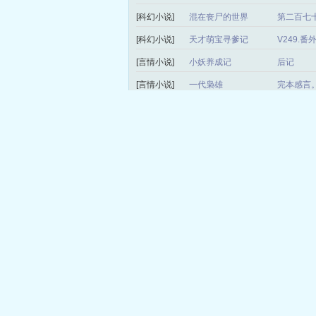
[科幻小说]
混在丧尸的世界
第二百七十
[科幻小说]
天才萌宝寻爹记
V249.
[言情小说]
小妖养成记
后记
[言情小说]
一代枭雄
完本感言
[科幻小说]
无限恐怖网
第三百一
[言情小说]
权少的豪门契约
正文 正
[科幻小说]
星爆
第二百零
[科幻小说]
我靠修仙火遍全世界
第1019
[言情小说]
重回彼岸
第三九三章
[言情小说]
极品妖孽天王
第946章
[历史小说]
我要做首辅
番外——
[玄幻小说]
异世神魔之倾尘御天
第一千零
局）
[玄幻小说]
魔道祖师爷
第929章
[言情小说]
这样恋着多喜欢
完结了，