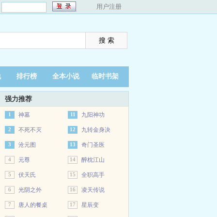
：
用户注册
说
排行榜
全本小说
临时书架
强力推荐
1
神墓
11
九阳神功
2
不死不灭
12
九转金身决
3
沧元图
13
奇门圣医
4
元尊
14
醉枕江山
5
伏天氏
15
全职高手
6
光阴之外
16
凌天传说
7
唐人的餐桌
17
星辰变