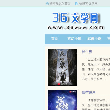
将本站设为首页
收藏36文学网
首页
玄幻小说
武侠小说
长生界
世上谁人能不死？
代，艳冠天下，到头
髅；任你一代天骄，
山，到头来也终将化
不过，关于长生......
深空彼岸
浩瀚的宇宙中，
灭，也不过是刹那的