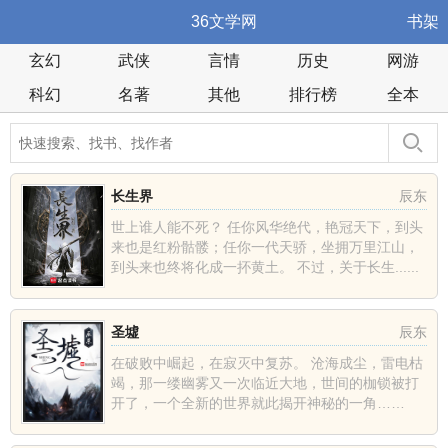
36文学网
书架
玄幻
武侠
言情
历史
网游
科幻
名著
其他
排行榜
全本
长生界
辰东
世上谁人能不死？ 任你风华绝代，艳冠天下，到头
来也是红粉骷髅；任你一代天骄，坐拥万里江山，
到头来也终将化成一抔黄土。 不过，关于长生......
圣墟
辰东
在破败中崛起，在寂灭中复苏。 沧海成尘，雷电枯
竭，那一缕幽雾又一次临近大地，世间的枷锁被打
开了，一个全新的世界就此揭开神秘的一角……
......