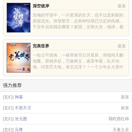
深空彼岸
辰东
浩瀚的宇宙中，一片星系的生灭，也不过是刹那的
斑驳流光。仰望星空，总有种结局已注定的伤感，
千百年后你我在哪里？家国，文明火光，地球，都
不过是深空中的一......
完美世界
辰东
一粒尘可填海，一根草斩尽日月星辰，弹指间天翻
地覆。群雄并起，万族林立，诸圣争霸，乱天动
地。问苍茫大地，谁主沉浮？！一个少年从大荒中
走出，一切从这里开......
强力推荐
[玄幻]
神墓
辰东
[玄幻]
不死不灭
辰东
[玄幻]
沧元图
我吃西红柿
[玄幻]
元尊
天蚕土豆