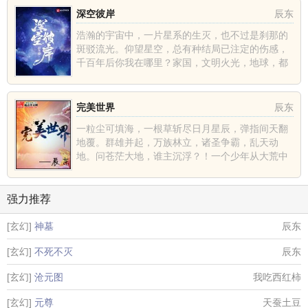
深空彼岸
辰东
浩瀚的宇宙中，一片星系的生灭，也不过是刹那的
斑驳流光。仰望星空，总有种结局已注定的伤感，
千百年后你我在哪里？家国，文明火光，地球，都
不过是深空中的一......
完美世界
辰东
一粒尘可填海，一根草斩尽日月星辰，弹指间天翻
地覆。群雄并起，万族林立，诸圣争霸，乱天动
地。问苍茫大地，谁主沉浮？！一个少年从大荒中
走出，一切从这里开......
强力推荐
[玄幻]
神墓
辰东
[玄幻]
不死不灭
辰东
[玄幻]
沧元图
我吃西红柿
[玄幻]
元尊
天蚕土豆