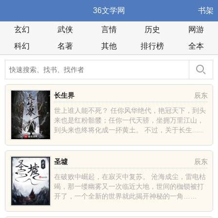
36文学网
书架
玄幻
武侠
言情
历史
网游
科幻
名著
其他
排行榜
全本
长生界
辰东
世上谁人能不死？ 任你风华绝代，艳冠天下，到头
来也是红粉骷髅；任你一代天骄，坐拥万里江山，
到头来也终将化成一抔黄土。 不过，关于长生......
圣墟
辰东
在破败中崛起，在寂灭中复苏。 沧海成尘，雷电枯
竭，那一缕幽雾又一次临近大地，世间的枷锁被打
开了，一个全新的世界就此揭开神秘的一角……
......