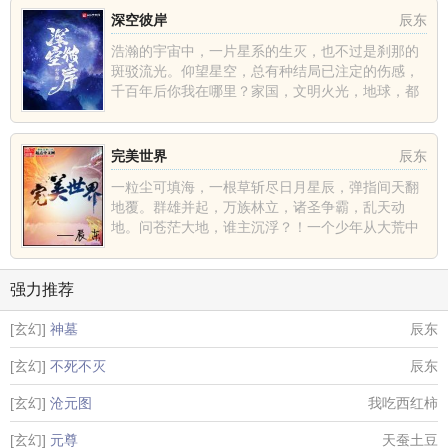
深空彼岸
辰东
浩瀚的宇宙中，一片星系的生灭，也不过是刹那的
斑驳流光。仰望星空，总有种结局已注定的伤感，
千百年后你我在哪里？家国，文明火光，地球，都
不过是深空中的一......
完美世界
辰东
一粒尘可填海，一根草斩尽日月星辰，弹指间天翻
地覆。群雄并起，万族林立，诸圣争霸，乱天动
地。问苍茫大地，谁主沉浮？！一个少年从大荒中
走出，一切从这里开......
强力推荐
[玄幻]
神墓
辰东
[玄幻]
不死不灭
辰东
[玄幻]
沧元图
我吃西红柿
[玄幻]
元尊
天蚕土豆