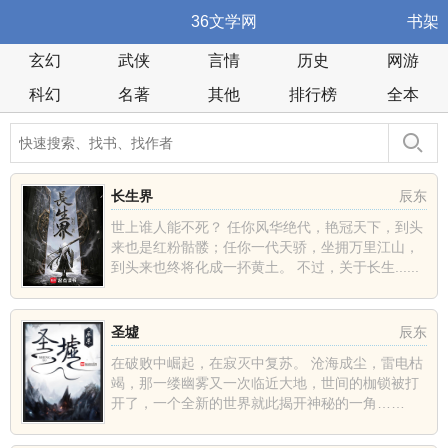
36文学网
书架
玄幻
武侠
言情
历史
网游
科幻
名著
其他
排行榜
全本
长生界
辰东
世上谁人能不死？ 任你风华绝代，艳冠天下，到头
来也是红粉骷髅；任你一代天骄，坐拥万里江山，
到头来也终将化成一抔黄土。 不过，关于长生......
圣墟
辰东
在破败中崛起，在寂灭中复苏。 沧海成尘，雷电枯
竭，那一缕幽雾又一次临近大地，世间的枷锁被打
开了，一个全新的世界就此揭开神秘的一角……
......