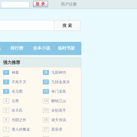
：
用户注册
说
排行榜
全本小说
临时书架
强力推荐
1
神墓
11
九阳神功
2
不死不灭
12
九转金身决
3
沧元图
13
奇门圣医
4
元尊
14
醉枕江山
5
伏天氏
15
全职高手
6
光阴之外
16
凌天传说
7
唐人的餐桌
17
星辰变