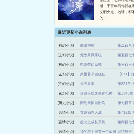
望星空，总有种结局
感，千百年后你我在
文明火光，地球，都
的一......
最近更新小说列表
[科幻小说]
鹰眼神探
第二百八十
[玄幻小说]
无敌杀戮系统
第五百七
[科幻小说]
电影梦幻系统
第三百六十
[玄幻小说]
家里养个狐狸仙
【071】
[玄幻小说]
最强皇帝
第221章
[玄幻小说]
穿越火线之生化枪神
第1343
[历史小说]
回到天国当附马
第七百章 
[言情小说]
穿越婚然天成
第738章
[言情小说]
盘龙之成长系统
第四百七
[言情小说]
我的左手里有一个帝国
完结感言