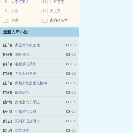
8
大奉打更人
18
斗破苍穹
9
永生
19
大主宰
10
求魔
20
夜的命名术
最新入库小说
[玄幻]
家里养个狐狸仙
08-09
[科幻]
鹰眼神探
08-09
[科幻]
电影梦幻系统
08-09
[玄幻]
无敌杀戮系统
08-09
[玄幻]
穿越火线之生化枪神
08-05
[玄幻]
最强皇帝
08-05
[言情]
盘龙之成长系统
08-05
[言情]
穿越婚然天成
08-05
[历史]
回到天国当附马
08-05
[网游]
绿茵彗星
08-05