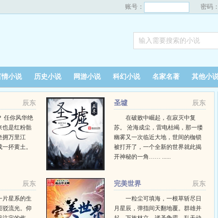
账号：
密码
言情小说
历史小说
网游小说
科幻小说
名家名著
其他小
辰东
圣墟
辰东
 任你风华绝
在破败中崛起，在寂灭中复
来也是红粉骷
苏。 沧海成尘，雷电枯竭，那一缕
坐拥万里江
幽雾又一次临近大地，世间的枷锁
成一抔黄土。
被打开了，一个全新的世界就此揭
开神秘的一角…… ......
辰东
完美世界
辰东
一片星系的生
一粒尘可填海，一根草斩尽日
斑驳流光。仰
月星辰，弹指间天翻地覆。群雄并