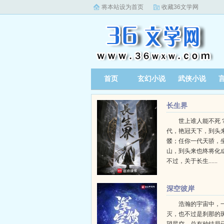
将本站设为首页
收藏36文学网
首页
玄幻小说
武侠小说
长生界
世上谁人能不死？
代，艳冠天下，到头
髅；任你一代天骄，
山，到头来也终将化
不过，关于长生......
深空彼岸
浩瀚的宇宙中，
灭，也不过是刹那的