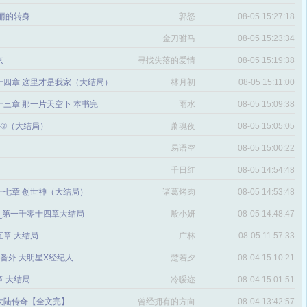
丽的转身
郭怒
08-05 15:27:18
金刀驸马
08-05 15:23:34
京
寻找失落的爱情
08-05 15:19:38
十四章 这里才是我家（大结局）
林月初
08-05 15:11:00
三章 那一片天空下 本书完
雨水
08-05 15:09:38
番外⑨（大结局）
萧魂夜
08-05 15:05:05
易语空
08-05 15:00:22
。
千日红
08-05 14:54:48
十七章 创世神（大结局）
诸葛烤肉
08-05 14:53:48
文_第一千零十四章大结局
殷小妍
08-05 14:48:47
五章 大结局
广林
08-05 11:57:33
章 番外 大明星X经纪人
楚若夕
08-04 15:10:21
 大结局
冷嗳迩
08-04 15:01:51
 大陆传奇【全文完】
曾经拥有的方向
08-04 13:42:57