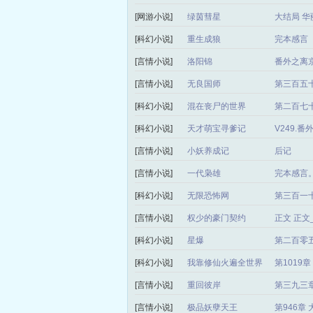
[网游小说]
绿茵彗星
大结局 华
[科幻小说]
重生成狼
完本感言
[言情小说]
洛阳锦
番外之离
[言情小说]
无良国师
第三百五
[科幻小说]
混在丧尸的世界
第二百七十
[科幻小说]
天才萌宝寻爹记
V249.
[言情小说]
小妖养成记
后记
[言情小说]
一代枭雄
完本感言
[科幻小说]
无限恐怖网
第三百一
[言情小说]
权少的豪门契约
正文 正
[科幻小说]
星爆
第二百零
[科幻小说]
我靠修仙火遍全世界
第1019
[言情小说]
重回彼岸
第三九三章
[言情小说]
极品妖孽天王
第946章