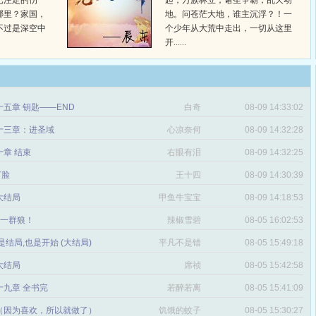
已注定的伤
起，万族林立，诸圣争霸，乱天动
哪里？家国，
地。问苍茫大地，谁主沉浮？！一
不过是深空中
个少年从大荒中走出，一切从这里
开......
五章 钥匙——END
白奇
08-09 14:33:02
十三章：进圣域
心凉奈何
08-09 14:32:28
章 结束
右眼有泪
08-09 14:32:25
打脸
王十四
08-09 14:30:39
 大结局
甲鱼牛宝宝
08-09 14:18:53
章 一群狼！
辣椒雪碧
08-05 16:02:53
是结局,也是开始 (大结局)
平凡不是错
08-05 15:49:18
 大结局
席祯
08-05 15:42:58
十九章 全书完
若醉若离
08-05 15:41:09
（因为喜欢，所以就做了）
饥饿的蚊子
08-05 15:30:27