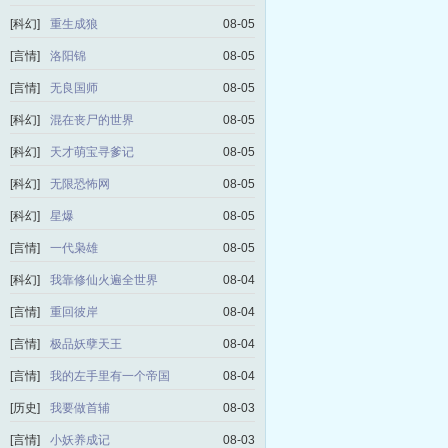
[科幻]
重生成狼
08-05
[言情]
洛阳锦
08-05
[言情]
无良国师
08-05
[科幻]
混在丧尸的世界
08-05
[科幻]
天才萌宝寻爹记
08-05
[科幻]
无限恐怖网
08-05
[科幻]
星爆
08-05
[言情]
一代枭雄
08-05
[科幻]
我靠修仙火遍全世界
08-04
[言情]
重回彼岸
08-04
[言情]
极品妖孽天王
08-04
[言情]
我的左手里有一个帝国
08-04
[历史]
我要做首辅
08-03
[言情]
小妖养成记
08-03