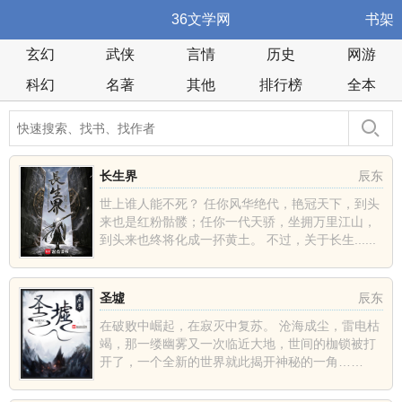
36文学网
书架
玄幻
武侠
言情
历史
网游
科幻
名著
其他
排行榜
全本
长生界
辰东
世上谁人能不死？ 任你风华绝代，艳冠天下，到头
来也是红粉骷髅；任你一代天骄，坐拥万里江山，
到头来也终将化成一抔黄土。 不过，关于长生......
圣墟
辰东
在破败中崛起，在寂灭中复苏。 沧海成尘，雷电枯
竭，那一缕幽雾又一次临近大地，世间的枷锁被打
开了，一个全新的世界就此揭开神秘的一角……
......