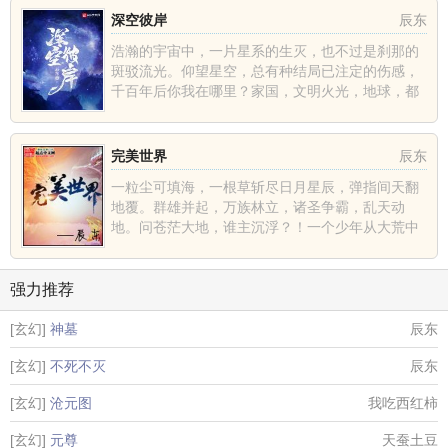
深空彼岸
辰东
浩瀚的宇宙中，一片星系的生灭，也不过是刹那的
斑驳流光。仰望星空，总有种结局已注定的伤感，
千百年后你我在哪里？家国，文明火光，地球，都
不过是深空中的一......
完美世界
辰东
一粒尘可填海，一根草斩尽日月星辰，弹指间天翻
地覆。群雄并起，万族林立，诸圣争霸，乱天动
地。问苍茫大地，谁主沉浮？！一个少年从大荒中
走出，一切从这里开......
强力推荐
[玄幻]
神墓
辰东
[玄幻]
不死不灭
辰东
[玄幻]
沧元图
我吃西红柿
[玄幻]
元尊
天蚕土豆