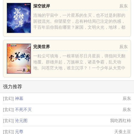
深空彼岸
辰东
浩瀚的宇宙中，一片星系的生灭，也不过是刹那的
斑驳流光。仰望星空，总有种结局已注定的伤感，
千百年后你我在哪里？家国，文明火光，地球，都
不过是深空中的一......
完美世界
辰东
一粒尘可填海，一根草斩尽日月星辰，弹指间天翻
地覆。群雄并起，万族林立，诸圣争霸，乱天动
地。问苍茫大地，谁主沉浮？！一个少年从大荒中
走出，一切从这里开......
强力推荐
[玄幻]
神墓
辰东
[玄幻]
不死不灭
辰东
[玄幻]
沧元图
我吃西红柿
[玄幻]
元尊
天蚕土豆