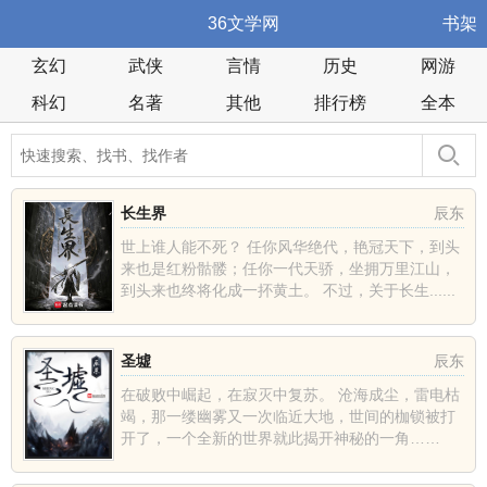
36文学网
书架
玄幻
武侠
言情
历史
网游
科幻
名著
其他
排行榜
全本
长生界
辰东
世上谁人能不死？ 任你风华绝代，艳冠天下，到头
来也是红粉骷髅；任你一代天骄，坐拥万里江山，
到头来也终将化成一抔黄土。 不过，关于长生......
圣墟
辰东
在破败中崛起，在寂灭中复苏。 沧海成尘，雷电枯
竭，那一缕幽雾又一次临近大地，世间的枷锁被打
开了，一个全新的世界就此揭开神秘的一角……
......