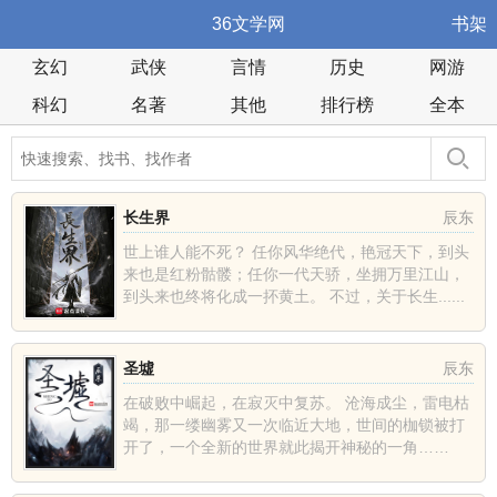
36文学网
书架
玄幻
武侠
言情
历史
网游
科幻
名著
其他
排行榜
全本
长生界
辰东
世上谁人能不死？ 任你风华绝代，艳冠天下，到头
来也是红粉骷髅；任你一代天骄，坐拥万里江山，
到头来也终将化成一抔黄土。 不过，关于长生......
圣墟
辰东
在破败中崛起，在寂灭中复苏。 沧海成尘，雷电枯
竭，那一缕幽雾又一次临近大地，世间的枷锁被打
开了，一个全新的世界就此揭开神秘的一角……
......