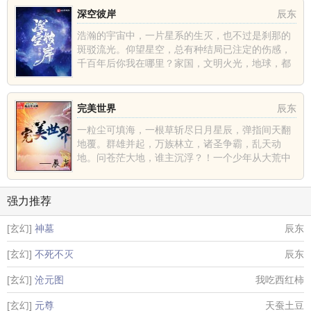
深空彼岸
辰东
浩瀚的宇宙中，一片星系的生灭，也不过是刹那的
斑驳流光。仰望星空，总有种结局已注定的伤感，
千百年后你我在哪里？家国，文明火光，地球，都
不过是深空中的一......
完美世界
辰东
一粒尘可填海，一根草斩尽日月星辰，弹指间天翻
地覆。群雄并起，万族林立，诸圣争霸，乱天动
地。问苍茫大地，谁主沉浮？！一个少年从大荒中
走出，一切从这里开......
强力推荐
[玄幻]
神墓
辰东
[玄幻]
不死不灭
辰东
[玄幻]
沧元图
我吃西红柿
[玄幻]
元尊
天蚕土豆