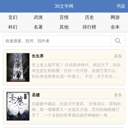
36文学网
书架
玄幻
武侠
言情
历史
网游
科幻
名著
其他
排行榜
全本
长生界
辰东
世上谁人能不死？ 任你风华绝代，艳冠天下，到头
来也是红粉骷髅；任你一代天骄，坐拥万里江山，
到头来也终将化成一抔黄土。 不过，关于长生......
圣墟
辰东
在破败中崛起，在寂灭中复苏。 沧海成尘，雷电枯
竭，那一缕幽雾又一次临近大地，世间的枷锁被打
开了，一个全新的世界就此揭开神秘的一角……
......