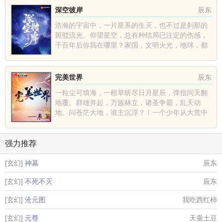
深空彼岸
辰东
浩瀚的宇宙中，一片星系的生灭，也不过是刹那的
斑驳流光。仰望星空，总有种结局已注定的伤感，
千百年后你我在哪里？家国，文明火光，地球，都
不过是深空中的一......
完美世界
辰东
一粒尘可填海，一根草斩尽日月星辰，弹指间天翻
地覆。群雄并起，万族林立，诸圣争霸，乱天动
地。问苍茫大地，谁主沉浮？！一个少年从大荒中
走出，一切从这里开......
强力推荐
[玄幻]
神墓
辰东
[玄幻]
不死不灭
辰东
[玄幻]
沧元图
我吃西红柿
[玄幻]
元尊
天蚕土豆