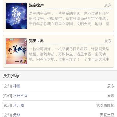
深空彼岸
辰东
浩瀚的宇宙中，一片星系的生灭，也不过是刹那的
斑驳流光。仰望星空，总有种结局已注定的伤感，
千百年后你我在哪里？家国，文明火光，地球，都
不过是深空中的一......
完美世界
辰东
一粒尘可填海，一根草斩尽日月星辰，弹指间天翻
地覆。群雄并起，万族林立，诸圣争霸，乱天动
地。问苍茫大地，谁主沉浮？！一个少年从大荒中
走出，一切从这里开......
强力推荐
[玄幻]
神墓
辰东
[玄幻]
不死不灭
辰东
[玄幻]
沧元图
我吃西红柿
[玄幻]
元尊
天蚕土豆