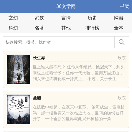
36文学网
书架
玄幻
武侠
言情
历史
网游
科幻
名著
其他
排行榜
全本
长生界
辰东
世上谁人能不死？ 任你风华绝代，艳冠天下，到头
来也是红粉骷髅；任你一代天骄，坐拥万里江山，
到头来也终将化成一抔黄土。 不过，关于长生......
圣墟
辰东
在破败中崛起，在寂灭中复苏。 沧海成尘，雷电枯
竭，那一缕幽雾又一次临近大地，世间的枷锁被打
开了，一个全新的世界就此揭开神秘的一角……
......