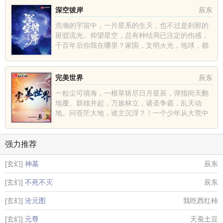
深空彼岸
辰东
浩瀚的宇宙中，一片星系的生灭，也不过是刹那的
斑驳流光。仰望星空，总有种结局已注定的伤感，
千百年后你我在哪里？家国，文明火光，地球，都
不过是深空中的一......
完美世界
辰东
一粒尘可填海，一根草斩尽日月星辰，弹指间天翻
地覆。群雄并起，万族林立，诸圣争霸，乱天动
地。问苍茫大地，谁主沉浮？！一个少年从大荒中
走出，一切从这里开......
强力推荐
[玄幻]
神墓
辰东
[玄幻]
不死不灭
辰东
[玄幻]
沧元图
我吃西红柿
[玄幻]
元尊
天蚕土豆