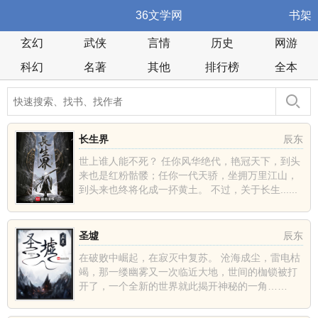
36文学网
书架
玄幻
武侠
言情
历史
网游
科幻
名著
其他
排行榜
全本
长生界
辰东
世上谁人能不死？ 任你风华绝代，艳冠天下，到头
来也是红粉骷髅；任你一代天骄，坐拥万里江山，
到头来也终将化成一抔黄土。 不过，关于长生......
圣墟
辰东
在破败中崛起，在寂灭中复苏。 沧海成尘，雷电枯
竭，那一缕幽雾又一次临近大地，世间的枷锁被打
开了，一个全新的世界就此揭开神秘的一角……
......