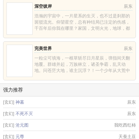
深空彼岸
辰东
浩瀚的宇宙中，一片星系的生灭，也不过是刹那的
斑驳流光。仰望星空，总有种结局已注定的伤感，
千百年后你我在哪里？家国，文明火光，地球，都
不过是深空中的一......
完美世界
辰东
一粒尘可填海，一根草斩尽日月星辰，弹指间天翻
地覆。群雄并起，万族林立，诸圣争霸，乱天动
地。问苍茫大地，谁主沉浮？！一个少年从大荒中
走出，一切从这里开......
强力推荐
[玄幻]
神墓
辰东
[玄幻]
不死不灭
辰东
[玄幻]
沧元图
我吃西红柿
[玄幻]
元尊
天蚕土豆