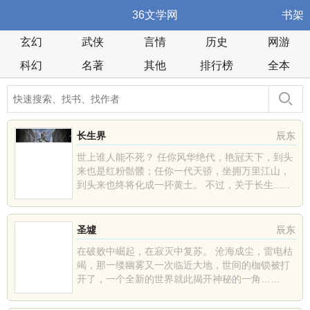
36文学网
书架
玄幻
武侠
言情
历史
网游
科幻
名著
其他
排行榜
全本
长生界
辰东
世上谁人能不死？ 任你风华绝代，艳冠天下，到头
来也是红粉骷髅；任你一代天骄，坐拥万里江山，
到头来也终将化成一抔黄土。 不过，关于长生......
圣墟
辰东
在破败中崛起，在寂灭中复苏。 沧海成尘，雷电枯
竭，那一缕幽雾又一次临近大地，世间的枷锁被打
开了，一个全新的世界就此揭开神秘的一角……
......