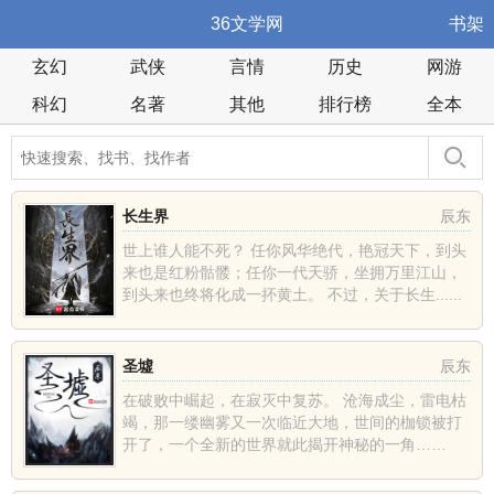
36文学网
书架
玄幻
武侠
言情
历史
网游
科幻
名著
其他
排行榜
全本
长生界
辰东
世上谁人能不死？ 任你风华绝代，艳冠天下，到头
来也是红粉骷髅；任你一代天骄，坐拥万里江山，
到头来也终将化成一抔黄土。 不过，关于长生......
圣墟
辰东
在破败中崛起，在寂灭中复苏。 沧海成尘，雷电枯
竭，那一缕幽雾又一次临近大地，世间的枷锁被打
开了，一个全新的世界就此揭开神秘的一角……
......