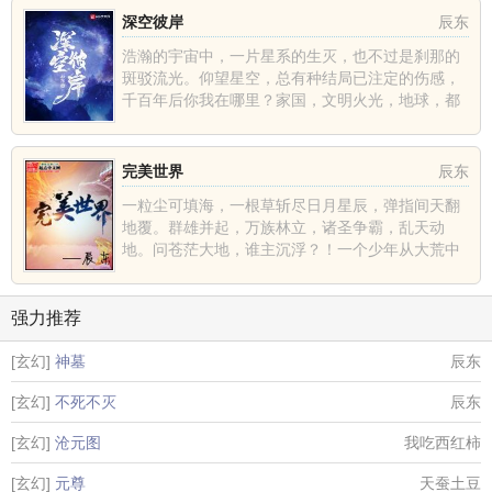
深空彼岸
辰东
浩瀚的宇宙中，一片星系的生灭，也不过是刹那的
斑驳流光。仰望星空，总有种结局已注定的伤感，
千百年后你我在哪里？家国，文明火光，地球，都
不过是深空中的一......
完美世界
辰东
一粒尘可填海，一根草斩尽日月星辰，弹指间天翻
地覆。群雄并起，万族林立，诸圣争霸，乱天动
地。问苍茫大地，谁主沉浮？！一个少年从大荒中
走出，一切从这里开......
强力推荐
[玄幻]
神墓
辰东
[玄幻]
不死不灭
辰东
[玄幻]
沧元图
我吃西红柿
[玄幻]
元尊
天蚕土豆