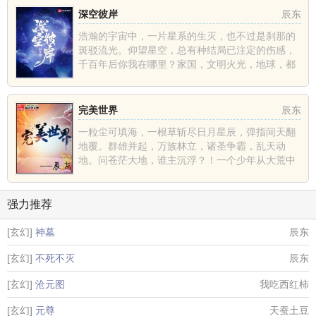
深空彼岸
辰东
浩瀚的宇宙中，一片星系的生灭，也不过是刹那的
斑驳流光。仰望星空，总有种结局已注定的伤感，
千百年后你我在哪里？家国，文明火光，地球，都
不过是深空中的一......
完美世界
辰东
一粒尘可填海，一根草斩尽日月星辰，弹指间天翻
地覆。群雄并起，万族林立，诸圣争霸，乱天动
地。问苍茫大地，谁主沉浮？！一个少年从大荒中
走出，一切从这里开......
强力推荐
[玄幻]
神墓
辰东
[玄幻]
不死不灭
辰东
[玄幻]
沧元图
我吃西红柿
[玄幻]
元尊
天蚕土豆