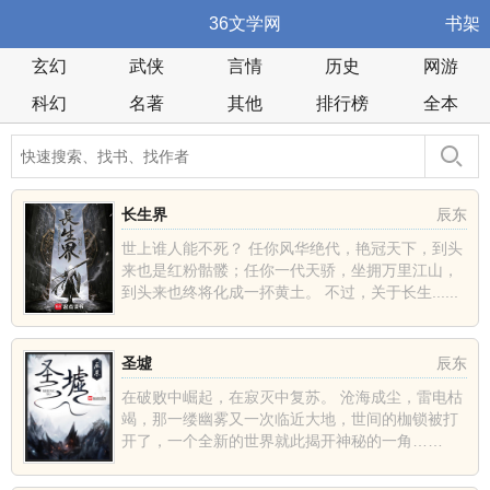
36文学网
书架
玄幻
武侠
言情
历史
网游
科幻
名著
其他
排行榜
全本
长生界
辰东
世上谁人能不死？ 任你风华绝代，艳冠天下，到头
来也是红粉骷髅；任你一代天骄，坐拥万里江山，
到头来也终将化成一抔黄土。 不过，关于长生......
圣墟
辰东
在破败中崛起，在寂灭中复苏。 沧海成尘，雷电枯
竭，那一缕幽雾又一次临近大地，世间的枷锁被打
开了，一个全新的世界就此揭开神秘的一角……
......